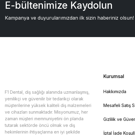
E-bültenimize Kaydolun
Kampanya ve duyurularımızdan ilk sizin haberiniz olsun!
Kurumsal
Hakkımızda
F1 Dental, diş sağlığı alanında uzmanlaşmış,
yenilikçi ve güvenilir bir tedarikçi olarak
müşterilerine yüksek kaliteli diş malzemeleri
Mesafeli Satış 
ve cihazları sunmaktadır. Misyonumuz, her
zaman müşteri memnuniyetini ön planda
Gizlilik ve Güven
tutarak sektörde öncü olmak ve diş
hekimlerinin ihtiyaçlarına en iyi şekilde
İptal İade Koşull