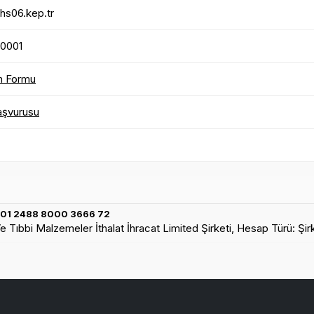
@hs06.kep.tr
0001
im Formu
Başvurusu
001 2488 8000 3666 72
 Tıbbi Malzemeler İthalat İhracat Limited Şirketi, Hesap Türü: Şi