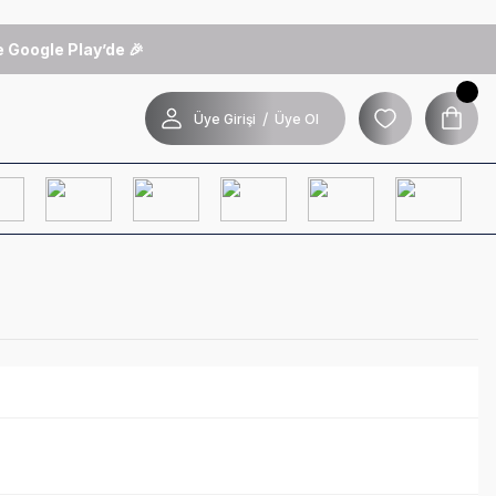
 Google Play’de 🎉
/
Üye Girişi
Üye Ol