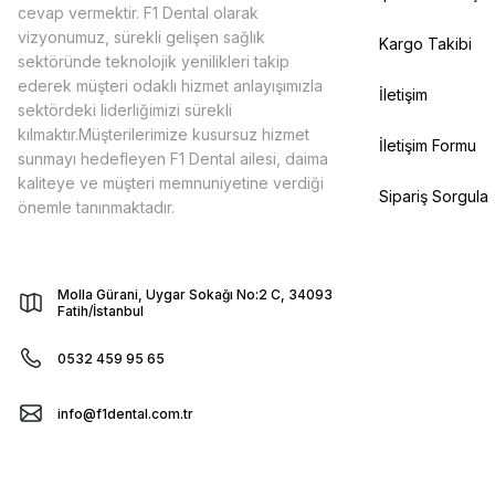
cevap vermektir. F1 Dental olarak
vizyonumuz, sürekli gelişen sağlık
Kargo Takibi
sektöründe teknolojik yenilikleri takip
ederek müşteri odaklı hizmet anlayışımızla
İletişim
sektördeki liderliğimizi sürekli
kılmaktır.Müşterilerimize kusursuz hizmet
İletişim Formu
sunmayı hedefleyen F1 Dental ailesi, daima
kaliteye ve müşteri memnuniyetine verdiği
Sipariş Sorgula
önemle tanınmaktadır.
Molla Gürani, Uygar Sokağı No:2 C, 34093
Fatih/İstanbul
0532 459 95 65
info@f1dental.com.tr