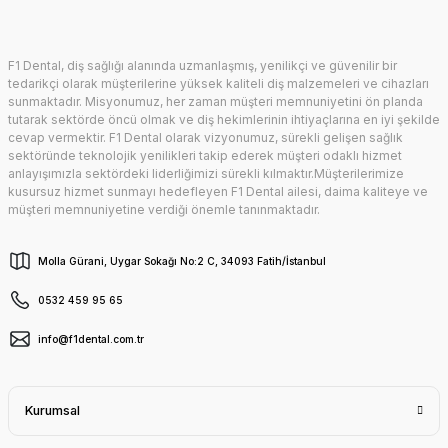
F1 Dental, diş sağlığı alanında uzmanlaşmış, yenilikçi ve güvenilir bir
tedarikçi olarak müşterilerine yüksek kaliteli diş malzemeleri ve cihazları
sunmaktadır. Misyonumuz, her zaman müşteri memnuniyetini ön planda
tutarak sektörde öncü olmak ve diş hekimlerinin ihtiyaçlarına en iyi şekilde
cevap vermektir. F1 Dental olarak vizyonumuz, sürekli gelişen sağlık
sektöründe teknolojik yenilikleri takip ederek müşteri odaklı hizmet
anlayışımızla sektördeki liderliğimizi sürekli kılmaktır.Müşterilerimize
kusursuz hizmet sunmayı hedefleyen F1 Dental ailesi, daima kaliteye ve
müşteri memnuniyetine verdiği önemle tanınmaktadır.
Molla Gürani, Uygar Sokağı No:2 C, 34093 Fatih/İstanbul
0532 459 95 65
info@f1dental.com.tr
Kurumsal