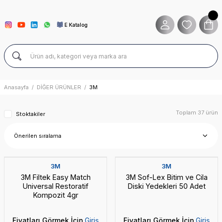
E Katalog
Anasayfa
DİĞER ÜRÜNLER
3M
Toplam 37 ürün
Stoktakiler
3M
3M
3M Filtek Easy Match
3M Sof-Lex Bitim ve Cila
Universal Restoratif
Diski Yedekleri 50 Adet
Kompozit 4gr
Fiyatları Görmek İçin
Giriş
Fiyatları Görmek İçin
Giriş