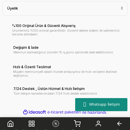
Üyelik
%100 Orijinal Ürün & Güvenli Alışveriş
Ürünlerimiz %100 orijinal garantilidir. Güvenli ödeme sistemi ile işlemleriniz
koruma altındadır.
Değişim & İade
Memnun kalmadığınız ürünleri 15 iş günü içerisinde iade edebilirsiniz.
Hızlı & Özenli Teslimat
Müşteri memnuniyeti odaklı hizmet anlayışımız ile hızlı ve özenli teslimat
sağlıyoruz.
7/24 Destek , Üstün Hizmet & Hızlı İletişim
Tüm iletişim kanallarımızdan 7/24 hızlı destek alabilirsiniz.
ile
ideasoft
e-
hazırlandı.
ticaret
paketleri