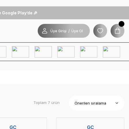
 Google Play’de 🎉
/
Üye Girişi
Üye Ol
Toplam 7 ürün
GC
GC