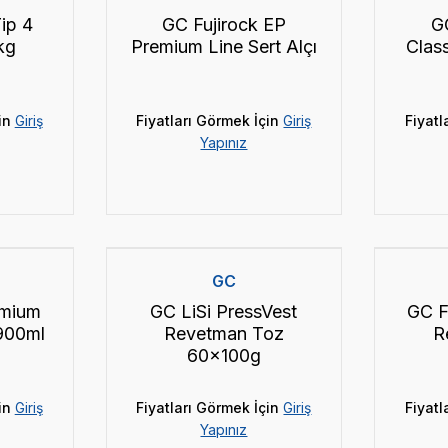
ip 4
GC Fujirock EP
G
kg
Premium Line Sert Alçı
Class
in
Giriş
Fiyatları Görmek İçin
Giriş
Fiyatl
Yapınız
GC
emium
GC LiSi PressVest
GC F
 900ml
Revetman Toz
R
60x100g
in
Giriş
Fiyatları Görmek İçin
Giriş
Fiyatl
Yapınız