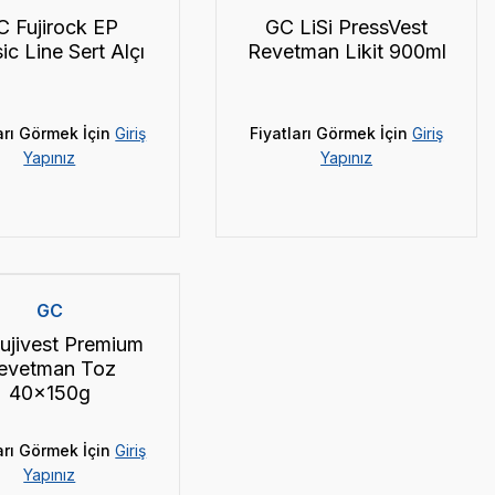
C Fujirock EP
GC LiSi PressVest
ic Line Sert Alçı
Revetman Likit 900ml
arı Görmek İçin
Giriş
Fiyatları Görmek İçin
Giriş
Yapınız
Yapınız
GC
ujivest Premium
evetman Toz
40x150g
arı Görmek İçin
Giriş
Yapınız