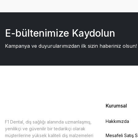
E-bültenimize Kaydolun
Kampanya ve duyurularımızdan ilk sizin haberiniz olsun!
Kurumsal
Hakkımızda
F1 Dental, diş sağlığı alanında uzmanlaşmış,
yenilikçi ve güvenilir bir tedarikçi olarak
müşterilerine yüksek kaliteli diş malzemeleri
Mesafeli Satış 