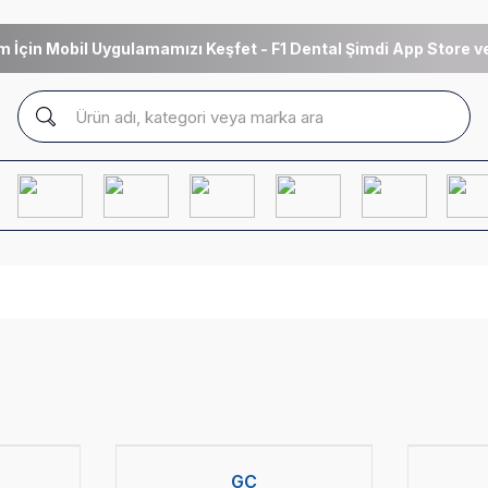
m İçin Mobil Uygulamamızı Keşfet - F1 Dental Şimdi App Store ve
Yeni
GC