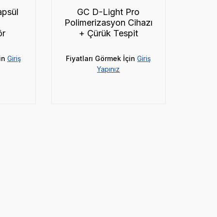
apsül
GC D-Light Pro
Polimerizasyon Cihazı
ör
+ Çürük Tespit
in
Giriş
Fiyatları Görmek İçin
Giriş
Yapınız