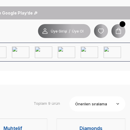
 Google Play’de 🎉
/
Üye Girişi
Üye Ol
Toplam 9 ürün
Muhtelif
Diamonds