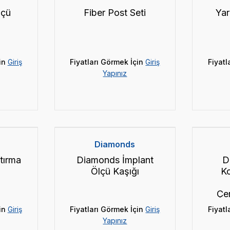
lçü
Fiber Post Seti
Yar
in
Giriş
Fiyatları Görmek İçin
Giriş
Fiyatl
Yapınız
Diamonds
tırma
Diamonds İmplant
D
Ölçü Kaşığı
K
Çe
in
Giriş
Fiyatları Görmek İçin
Giriş
Fiyatl
Yapınız