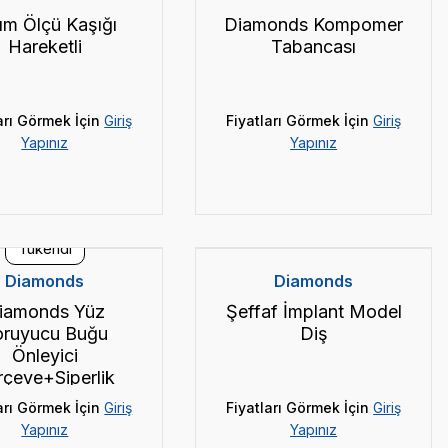
ım Ölçü Kaşığı
Diamonds Kompomer
Hareketli
Tabancası
arı Görmek İçin
Giriş
Fiyatları Görmek İçin
Giriş
Yapınız
Yapınız
Tükendi
Diamonds
Diamonds
iamonds Yüz
Şeffaf İmplant Model
oruyucu Buğu
Diş
Önleyici
rçeve+Siperlik
arı Görmek İçin
Giriş
Fiyatları Görmek İçin
Giriş
Yapınız
Yapınız