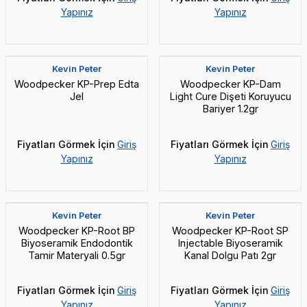
Yapınız
Yapınız
Yeni
Kevin Peter
Kevin Peter
Woodpecker KP-Prep Edta
Woodpecker KP-Dam
Jel
Light Cure Dişeti Koruyucu
Bariyer 1.2gr
Fiyatları Görmek İçin
Giriş
Fiyatları Görmek İçin
Giriş
Yapınız
Yapınız
Yeni
Yeni
Kevin Peter
Kevin Peter
Woodpecker KP-Root BP
Woodpecker KP-Root SP
Biyoseramik Endodontik
Injectable Biyoseramik
Tamir Materyali 0.5gr
Kanal Dolgu Patı 2gr
Fiyatları Görmek İçin
Giriş
Fiyatları Görmek İçin
Giriş
Yapınız
Yapınız