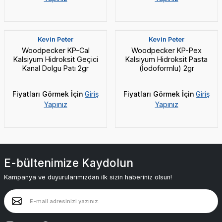
Yeni
Yeni
Kevin Peter
Kevin Peter
Woodpecker KP-Cal
⁠Woodpecker KP-Pex
Kalsiyum Hidroksit Geçici
Kalsiyum Hidroksit Pasta
Kanal Dolgu Patı 2gr
(İodoformlu) 2gr
Fiyatları Görmek İçin
Giriş
Fiyatları Görmek İçin
Giriş
Yapınız
Yapınız
E-bültenimize Kaydolun
Kampanya ve duyurularımızdan ilk sizin haberiniz olsun!