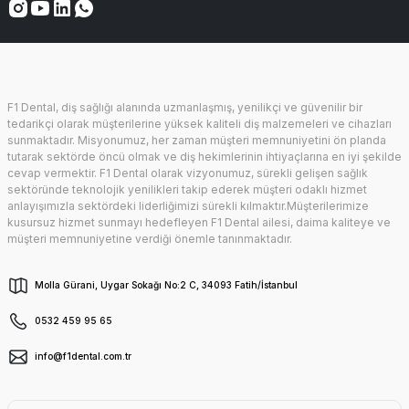
F1 Dental, diş sağlığı alanında uzmanlaşmış, yenilikçi ve güvenilir bir
tedarikçi olarak müşterilerine yüksek kaliteli diş malzemeleri ve cihazları
sunmaktadır. Misyonumuz, her zaman müşteri memnuniyetini ön planda
tutarak sektörde öncü olmak ve diş hekimlerinin ihtiyaçlarına en iyi şekilde
cevap vermektir. F1 Dental olarak vizyonumuz, sürekli gelişen sağlık
sektöründe teknolojik yenilikleri takip ederek müşteri odaklı hizmet
anlayışımızla sektördeki liderliğimizi sürekli kılmaktır.Müşterilerimize
kusursuz hizmet sunmayı hedefleyen F1 Dental ailesi, daima kaliteye ve
müşteri memnuniyetine verdiği önemle tanınmaktadır.
Molla Gürani, Uygar Sokağı No:2 C, 34093 Fatih/İstanbul
0532 459 95 65
info@f1dental.com.tr