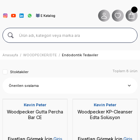
E Katalog
Anasayfa
WOODPECKER/DTE
Endodontik Tedaviler
Toplam 8 ürün
Stoktakiler
Yeni
Yeni
Kevin Peter
Kevin Peter
Woodpecker Gutta Percha
Woodpecker KP-Cleanser
Bar CE
Edta Solüsyon
Fiyatları Görmek İçin
Giriş
Fiyatları Görmek İçin
Giriş