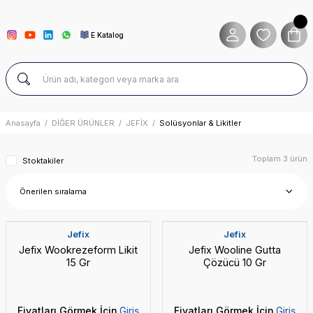
E Katalog
Anasayfa
DİĞER ÜRÜNLER
JEFİX
Solüsyonlar & Likitler
Toplam 3 ürün
Stoktakiler
Jefix
Jefix
Jefix Wookrezeform Likit
Jefix Wooline Gutta
15 Gr
Çözücü 10 Gr
Fiyatları Görmek İçin
Giriş
Fiyatları Görmek İçin
Giriş