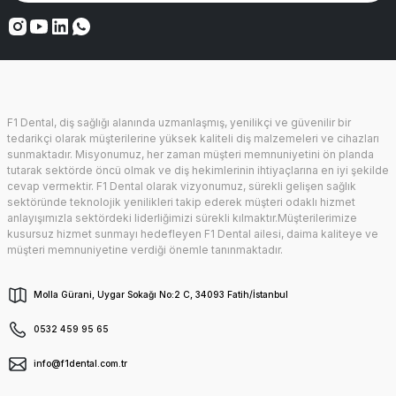
F1 Dental, diş sağlığı alanında uzmanlaşmış, yenilikçi ve güvenilir bir
tedarikçi olarak müşterilerine yüksek kaliteli diş malzemeleri ve cihazları
sunmaktadır. Misyonumuz, her zaman müşteri memnuniyetini ön planda
tutarak sektörde öncü olmak ve diş hekimlerinin ihtiyaçlarına en iyi şekilde
cevap vermektir. F1 Dental olarak vizyonumuz, sürekli gelişen sağlık
sektöründe teknolojik yenilikleri takip ederek müşteri odaklı hizmet
anlayışımızla sektördeki liderliğimizi sürekli kılmaktır.Müşterilerimize
kusursuz hizmet sunmayı hedefleyen F1 Dental ailesi, daima kaliteye ve
müşteri memnuniyetine verdiği önemle tanınmaktadır.
Molla Gürani, Uygar Sokağı No:2 C, 34093 Fatih/İstanbul
0532 459 95 65
info@f1dental.com.tr