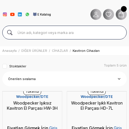
E Katalog
Anasayfa
DİĞER ÜRÜNLER
CİHAZLAR
Kavitron Cihazları
Toplam 5 ürün
Stoktakiler
Tükendi
Tükendi
Woodpecker/DTE
Woodpecker/DTE
Woodpecker Işıksız
Woodpecker Işıklı Kavitron
Kavitron El Parçası HW-3H
El Parçası HD-7L
Fiyatları Görmek İçin
Giriş
Fiyatları Görmek İçin
Giriş