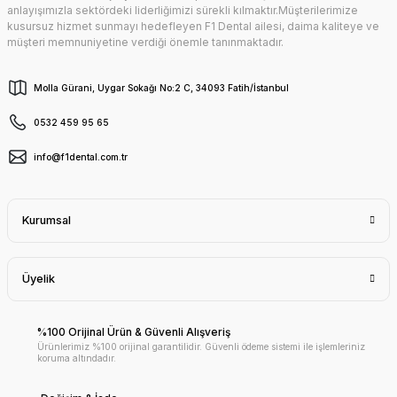
anlayışımızla sektördeki liderliğimizi sürekli kılmaktır.Müşterilerimize
kusursuz hizmet sunmayı hedefleyen F1 Dental ailesi, daima kaliteye ve
müşteri memnuniyetine verdiği önemle tanınmaktadır.
Molla Gürani, Uygar Sokağı No:2 C, 34093 Fatih/İstanbul
0532 459 95 65
info@f1dental.com.tr
Kurumsal
Üyelik
%100 Orijinal Ürün & Güvenli Alışveriş
Ürünlerimiz %100 orijinal garantilidir. Güvenli ödeme sistemi ile işlemleriniz
koruma altındadır.