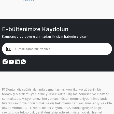
E-bültenimize Kaydolun
Kampanya ve duyurularımızdan ilk sizin haberiniz olsun!
F1 Dental, diş sağlığı alanında uzmanlaşmış, yenilikçi ve güvenilir bir
tedarikçi olarak müşterilerine yüksek kaliteli diş malzemeleri ve cihazları
sunmaktadır. Misyonumuz, her zaman müşteri memnuniyetini ön planda
tutarak sektörde öncü olmak ve diş hekimlerinin ihtiyaçlarına en iyi şekilde
cevap vermektir. F1 Dental olarak vizyonumuz, sürekli gelişen sağlık
sektöründe teknolojik yenilikleri takip ederek müşteri odaklı hizmet