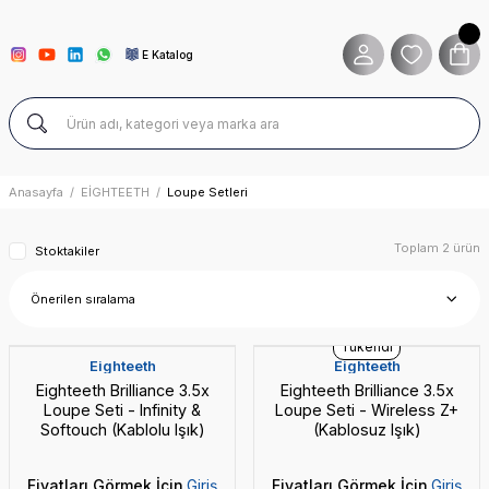
E Katalog
Anasayfa
EİGHTEETH
Loupe Setleri
Toplam 2 ürün
Stoktakiler
Yeni
Kablolu Işıklı
Tükendi
Eighteeth
Eighteeth
Eighteeth Brilliance 3.5x
Eighteeth Brilliance 3.5x
Loupe Seti - Infinity &
Loupe Seti - Wireless Z+
Softouch (Kablolu Işık)
(Kablosuz Işık)
Fiyatları Görmek İçin
Giriş
Fiyatları Görmek İçin
Giriş