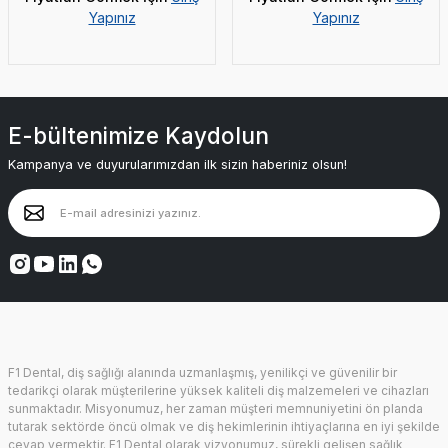
Yapınız
Yapınız
E-bültenimize Kaydolun
Kampanya ve duyurularımızdan ilk sizin haberiniz olsun!
F1 Dental, diş sağlığı alanında uzmanlaşmış, yenilikçi ve güvenilir bir
tedarikçi olarak müşterilerine yüksek kaliteli diş malzemeleri ve cihazları
sunmaktadır. Misyonumuz, her zaman müşteri memnuniyetini ön planda
tutarak sektörde öncü olmak ve diş hekimlerinin ihtiyaçlarına en iyi şekilde
cevap vermektir. F1 Dental olarak vizyonumuz, sürekli gelişen sağlık