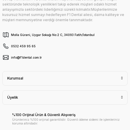
sektöründe teknolojik yenilikleri takip ederek müşteri odaklı hizmet
anlayışımızla sektördeki liderliğimizi sürekli kılmaktır.Müşterilerimize
kusursuz hizmet sunmayı hedefleyen F1 Dental ailesi, daima kaliteye ve
müşteri memnuniyetine verdiği önemle tanınmaktadır.
Molla Gürani, Uygar Sokağı No:2 C, 34093 Fatih/İstanbul
0532 459 95 65
info@f1dental.com.tr
Kurumsal
Üyelik
%100 Orijinal Ürün & Güvenli Alışveriş
Ürünlerimiz %100 orijinal garantilidir. Güvenli ödeme sistemi ile işlemleriniz
koruma altındadır.