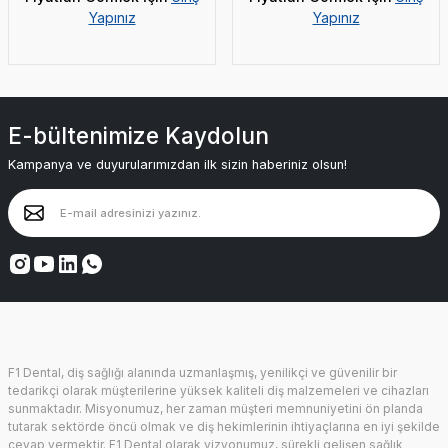
Yapınız
Yapınız
E-bültenimize Kaydolun
Kampanya ve duyurularımızdan ilk sizin haberiniz olsun!
F1 Dental, diş sağlığı alanında uzmanlaşmış, yenilikçi ve güvenilir bir
tedarikçi olarak müşterilerine yüksek kaliteli diş malzemeleri ve cihazları
sunmaktadır. Misyonumuz, her zaman müşteri memnuniyetini ön planda
tutarak sektörde öncü olmak ve diş hekimlerinin ihtiyaçlarına en iyi şekilde
cevap vermektir. F1 Dental olarak vizyonumuz, sürekli gelişen sağlık