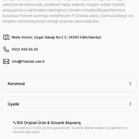
sektöründe teknolojik yenilikleri takip ederek müşteri odaklı hizmet
anlayışımızla sektördeki liderliğimizi sürekli kılmaktır.Müşterilerimize
kusursuz hizmet sunmayı hedefleyen F1 Dental ailesi, daima kaliteye ve
müşteri memnuniyetine verdiği önemle tanınmaktadır.
Molla Gürani, Uygar Sokağı No:2 C, 34093 Fatih/İstanbul
0532 459 95 65
info@f1dental.com.tr
Kurumsal
Üyelik
%100 Orijinal Ürün & Güvenli Alışveriş
Ürünlerimiz %100 orijinal garantilidir. Güvenli ödeme sistemi ile işlemleriniz
koruma altındadır.