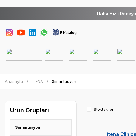
Daha Hızlı Deneyi
E Katalog
Anasayfa
ITENA
Simantasyon
Ürün Grupları
Stoktakiler
3 Alana
Simantasyon
İtena Clinica