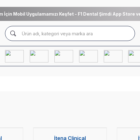
m İçin Mobil Uygulamamızı Keşfet - F1 Dental Şimdi App Store ve
İtena MTA Bioseal Biyoseramik
 1 Hediye
Esaslı Kanal Dolgu Patı Hediye
l
İtena Clinical