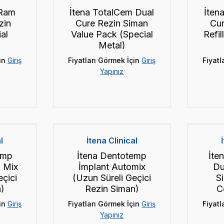
-Ram
İtena TotalCem Dual
İten
zin
Cure Rezin Siman
Cur
al
Value Pack (Special
Refil
Metal)
in
Giriş
Fiyatları Görmek İçin
Giriş
Fiyatl
Yapınız
l
İtena Clinical
emp
İtena Dentotemp
İte
l Mix
İmplant Automix
Du
eçici
(Uzun Süreli Geçici
S
n)
Rezin Siman)
C
in
Giriş
Fiyatları Görmek İçin
Giriş
Fiyatl
Yapınız