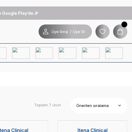
 Google Play’de 🎉
/
Üye Girişi
Üye Ol
Toplam 7 ürün
2 Alana 1 Hediye
İtena Clinical
İtena Clinical