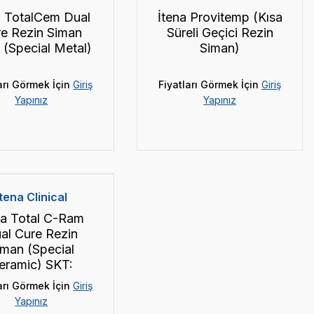
a TotalCem Dual
İtena Provitemp (Kısa
e Rezin Siman
Süreli Geçici Rezin
l (Special Metal)
Siman)
arı Görmek İçin
Giriş
Fiyatları Görmek İçin
Giriş
Yapınız
Yapınız
İtena Clinical
na Total C-Ram
al Cure Rezin
iman (Special
eramic) SKT:
2026.08
arı Görmek İçin
Giriş
Yapınız