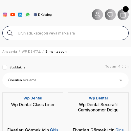
E Katalog
Anasayfa
WP DENTAL
Simantasyon
Toplam 4 ürün
Stoktakiler
3 Alana 1 Hediye
Yeni
Wp Dental
Wp Dental
Wp Dental Glass Liner
Wp Dental Securafil
Camiyonomer Dolgu
Fiyatları Görmek İçin
Giriş
Fiyatları Görmek İçin
Giriş