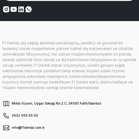
F1 Dental, diş sağlığı alanında uzmanlaşmış, yenilikçi ve güvenilir bir
tedarikçi olarak müşterilerine yüksek kaliteli diş malzemeleri ve cihazları
sunmaktadır. Misyonumuz, her zaman müşteri memnuniyetini ön planda
tutarak sektörde öncü olmak ve diş hekimlerinin ihtiyaçlarına en iyi şekilde
cevap vermektir. F1 Dental olarak vizyonumuz, sürekli gelişen sağlık
sektöründe teknolojik yenilikleri takip ederek müşteri odaklı hizmet
anlayışımızla sektördeki liderliğimizi sürekli kılmaktır.Müşterilerimize
kusursuz hizmet sunmayı hedefleyen F1 Dental ailesi, daima kaliteye ve
müşteri memnuniyetine verdiği önemle tanınmaktadır.
Molla Gürani, Uygar Sokağı No:2 C, 34093 Fatih/İstanbul
0532 459 95 65
info@f1dental.com.tr