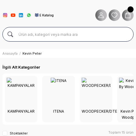
E Katalog
Anasayfa
Kevin Peter
İlgili Alt Kategoriler
KAMPANYALAR
ITENA
WOODPECKER/DTE
Kevin Pe
Woodpe
Toplam 15 ürün
Stoktakiler