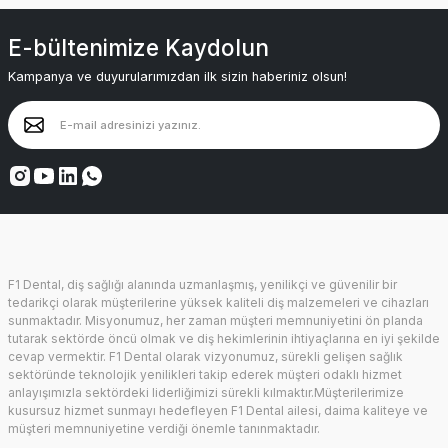
E-bültenimize Kaydolun
Kampanya ve duyurularımızdan ilk sizin haberiniz olsun!
F1 Dental, diş sağlığı alanında uzmanlaşmış, yenilikçi ve güvenilir bir
tedarikçi olarak müşterilerine yüksek kaliteli diş malzemeleri ve cihazları
sunmaktadır. Misyonumuz, her zaman müşteri memnuniyetini ön planda
tutarak sektörde öncü olmak ve diş hekimlerinin ihtiyaçlarına en iyi şekilde
cevap vermektir. F1 Dental olarak vizyonumuz, sürekli gelişen sağlık
sektöründe teknolojik yenilikleri takip ederek müşteri odaklı hizmet
anlayışımızla sektördeki liderliğimizi sürekli kılmaktır.Müşterilerimize
kusursuz hizmet sunmayı hedefleyen F1 Dental ailesi, daima kaliteye ve
müşteri memnuniyetine verdiği önemle tanınmaktadır.