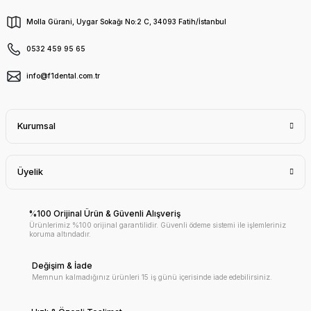
Molla Gürani, Uygar Sokağı No:2 C, 34093 Fatih/İstanbul
0532 459 95 65
info@f1dental.com.tr
Kurumsal
Üyelik
%100 Orijinal Ürün & Güvenli Alışveriş
Ürünlerimiz %100 orijinal garantilidir. Güvenli ödeme sistemi ile işlemleriniz
koruma altındadır.
Değişim & İade
Memnun kalmadığınız ürünleri 15 iş günü içerisinde iade edebilirsiniz.