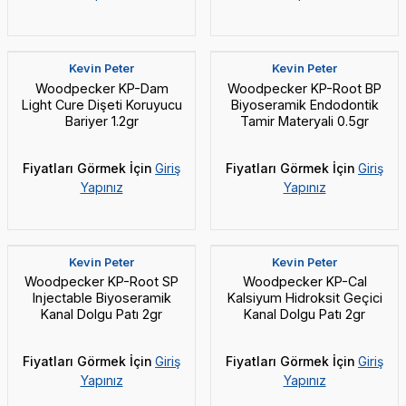
Yeni
Yeni
Kevin Peter
Kevin Peter
Woodpecker KP-Dam
Woodpecker KP-Root BP
Light Cure Dişeti Koruyucu
Biyoseramik Endodontik
Bariyer 1.2gr
Tamir Materyali 0.5gr
Fiyatları Görmek İçin
Giriş
Fiyatları Görmek İçin
Giriş
Yapınız
Yapınız
Yeni
Yeni
Kevin Peter
Kevin Peter
Woodpecker KP-Root SP
Woodpecker KP-Cal
Injectable Biyoseramik
Kalsiyum Hidroksit Geçici
Kanal Dolgu Patı 2gr
Kanal Dolgu Patı 2gr
Fiyatları Görmek İçin
Giriş
Fiyatları Görmek İçin
Giriş
Yapınız
Yapınız