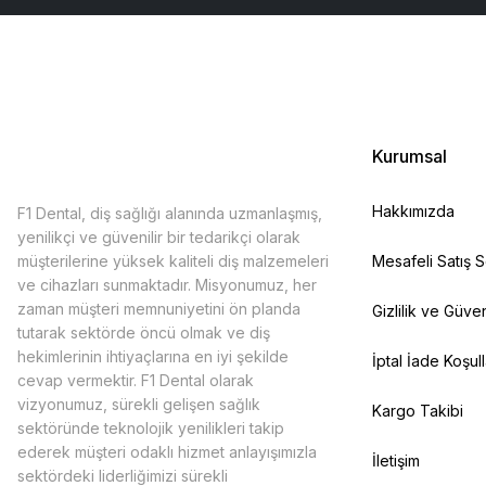
Kurumsal
Hakkımızda
F1 Dental, diş sağlığı alanında uzmanlaşmış,
yenilikçi ve güvenilir bir tedarikçi olarak
müşterilerine yüksek kaliteli diş malzemeleri
Mesafeli Satış 
ve cihazları sunmaktadır. Misyonumuz, her
zaman müşteri memnuniyetini ön planda
Gizlilik ve Güven
tutarak sektörde öncü olmak ve diş
hekimlerinin ihtiyaçlarına en iyi şekilde
İptal İade Koşull
cevap vermektir. F1 Dental olarak
vizyonumuz, sürekli gelişen sağlık
Kargo Takibi
sektöründe teknolojik yenilikleri takip
ederek müşteri odaklı hizmet anlayışımızla
İletişim
sektördeki liderliğimizi sürekli