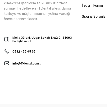
kılmaktır.Müşterilerimize kusursuz hizmet
İletişim Formu
sunmayı hedefleyen F1 Dental ailesi, daima
kaliteye ve müşteri memnuniyetine verdiği
Sipariş Sorgula
önemle tanınmaktadır.
Molla Gürani, Uygar Sokağı No:2 C, 34093
Fatih/İstanbul
0532 459 95 65
info@f1dental.com.tr