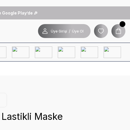
 Google Play’de 🎉
/
Üye Girişi
Üye Ol
ı Lastikli Maske