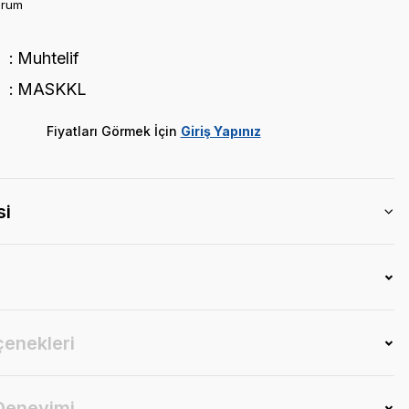
orum
Muhtelif
MASKKL
Fiyatları Görmek İçin
Giriş Yapınız
si
çenekleri
 Deneyimi