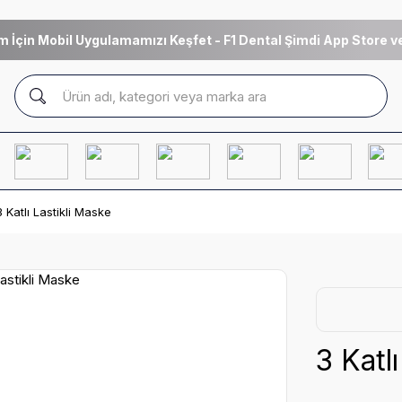
m İçin Mobil Uygulamamızı Keşfet - F1 Dental Şimdi App Store ve
3 Katlı Lastikli Maske
3 Katl