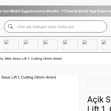
m İçin Mobil Uygulamamızı Keşfet - F1 Dental Şimdi App Store ve
ts, Mills Sinus Lift 1, Cutting (4mm-4mm)
Açik S
Lift 1