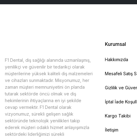
Kurumsal
Hakkımızda
F1 Dental, diş sağlığı alanında uzmanlaşmış,
yenilikçi ve güvenilir bir tedarikçi olarak
müşterilerine yüksek kaliteli diş malzemeleri
Mesafeli Satış 
ve cihazları sunmaktadır. Misyonumuz, her
zaman müşteri memnuniyetini ön planda
Gizlilik ve Güven
tutarak sektörde öncü olmak ve diş
hekimlerinin ihtiyaçlarına en iyi şekilde
İptal İade Koşull
cevap vermektir. F1 Dental olarak
vizyonumuz, sürekli gelişen sağlık
Kargo Takibi
sektöründe teknolojik yenilikleri takip
ederek müşteri odaklı hizmet anlayışımızla
İletişim
sektördeki liderliğimizi sürekli