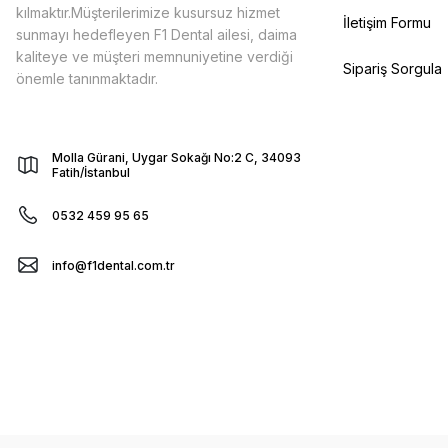
kılmaktır.Müşterilerimize kusursuz hizmet
İletişim Formu
sunmayı hedefleyen F1 Dental ailesi, daima
kaliteye ve müşteri memnuniyetine verdiği
Sipariş Sorgula
önemle tanınmaktadır.
Molla Gürani, Uygar Sokağı No:2 C, 34093
Fatih/İstanbul
0532 459 95 65
info@f1dental.com.tr