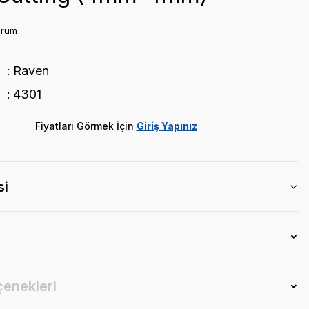
orum
Raven
4301
Fiyatları Görmek İçin
Giriş Yapınız
si
çenekleri