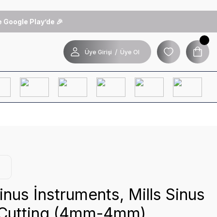
 Google Play’de 🎉
/
Üye Girişi
Üye Ol
inus İnstruments, Mills Sinus
, Cutting (4mm-4mm)