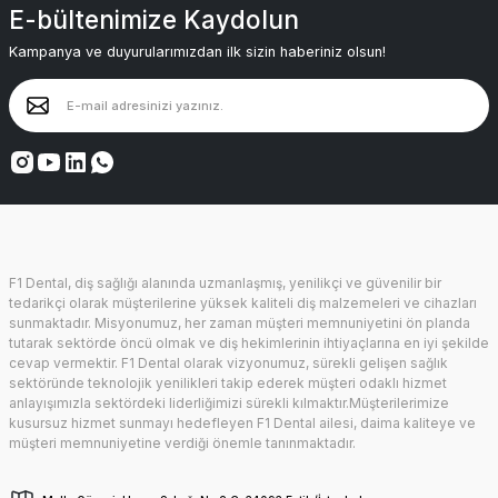
E-bültenimize Kaydolun
Kampanya ve duyurularımızdan ilk sizin haberiniz olsun!
F1 Dental, diş sağlığı alanında uzmanlaşmış, yenilikçi ve güvenilir bir
tedarikçi olarak müşterilerine yüksek kaliteli diş malzemeleri ve cihazları
sunmaktadır. Misyonumuz, her zaman müşteri memnuniyetini ön planda
tutarak sektörde öncü olmak ve diş hekimlerinin ihtiyaçlarına en iyi şekilde
cevap vermektir. F1 Dental olarak vizyonumuz, sürekli gelişen sağlık
sektöründe teknolojik yenilikleri takip ederek müşteri odaklı hizmet
anlayışımızla sektördeki liderliğimizi sürekli kılmaktır.Müşterilerimize
kusursuz hizmet sunmayı hedefleyen F1 Dental ailesi, daima kaliteye ve
müşteri memnuniyetine verdiği önemle tanınmaktadır.