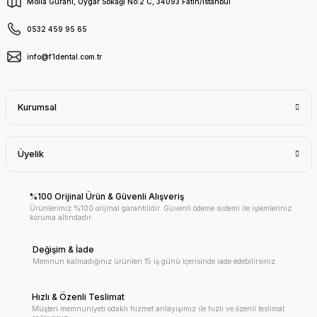
Molla Gürani, Uygar Sokağı No:2 C, 34093 Fatih/İstanbul
0532 459 95 65
info@f1dental.com.tr
Kurumsal
Üyelik
%100 Orijinal Ürün & Güvenli Alışveriş
Ürünlerimiz %100 orijinal garantilidir. Güvenli ödeme sistemi ile işlemleriniz
koruma altındadır.
Değişim & İade
Memnun kalmadığınız ürünleri 15 iş günü içerisinde iade edebilirsiniz.
Hızlı & Özenli Teslimat
Müşteri memnuniyeti odaklı hizmet anlayışımız ile hızlı ve özenli teslimat