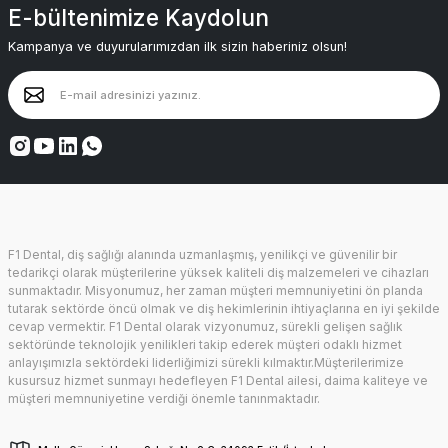
E-bültenimize Kaydolun
Kampanya ve duyurularımızdan ilk sizin haberiniz olsun!
F1 Dental, diş sağlığı alanında uzmanlaşmış, yenilikçi ve güvenilir bir
tedarikçi olarak müşterilerine yüksek kaliteli diş malzemeleri ve cihazları
sunmaktadır. Misyonumuz, her zaman müşteri memnuniyetini ön planda
tutarak sektörde öncü olmak ve diş hekimlerinin ihtiyaçlarına en iyi şekilde
cevap vermektir. F1 Dental olarak vizyonumuz, sürekli gelişen sağlık
sektöründe teknolojik yenilikleri takip ederek müşteri odaklı hizmet
anlayışımızla sektördeki liderliğimizi sürekli kılmaktır.Müşterilerimize
kusursuz hizmet sunmayı hedefleyen F1 Dental ailesi, daima kaliteye ve
müşteri memnuniyetine verdiği önemle tanınmaktadır.