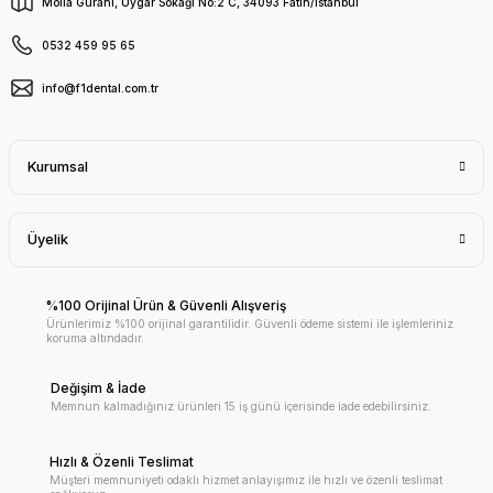
Molla Gürani, Uygar Sokağı No:2 C, 34093 Fatih/İstanbul
0532 459 95 65
info@f1dental.com.tr
Kurumsal
Üyelik
%100 Orijinal Ürün & Güvenli Alışveriş
Ürünlerimiz %100 orijinal garantilidir. Güvenli ödeme sistemi ile işlemleriniz
koruma altındadır.
Değişim & İade
Memnun kalmadığınız ürünleri 15 iş günü içerisinde iade edebilirsiniz.
Hızlı & Özenli Teslimat
Müşteri memnuniyeti odaklı hizmet anlayışımız ile hızlı ve özenli teslimat