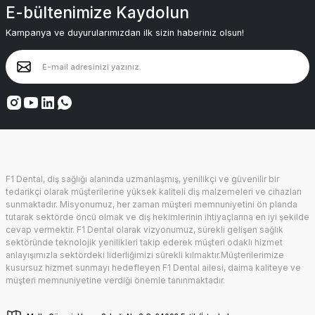
E-bültenimize Kaydolun
Kampanya ve duyurularımızdan ilk sizin haberiniz olsun!
F1 Dental, diş sağlığı alanında uzmanlaşmış, yenilikçi ve güvenilir bir
tedarikçi olarak müşterilerine yüksek kaliteli diş malzemeleri ve cihazları
sunmaktadır. Misyonumuz, her zaman müşteri memnuniyetini ön planda
tutarak sektörde öncü olmak ve diş hekimlerinin ihtiyaçlarına en iyi şekilde
cevap vermektir. F1 Dental olarak vizyonumuz, sürekli gelişen sağlık
sektöründe teknolojik yenilikleri takip ederek müşteri odaklı hizmet
anlayışımızla sektördeki liderliğimizi sürekli kılmaktır.Müşterilerimize
kusursuz hizmet sunmayı hedefleyen F1 Dental ailesi, daima kaliteye ve
müşteri memnuniyetine verdiği önemle tanınmaktadır.