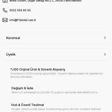
Molla Gürani, Uygar Sokağı No:2 C, 34093 Fatih/İstanbul
0532 459 95 65
info@f1dental.com.tr
Kurumsal
Üyelik
%100 Orijinal Ürün & Güvenli Alışveriş
Ürünlerimiz %100 orijinal garantilidir. Güvenli ödeme sistemi ile işlemleriniz
koruma altındadır.
Değişim & İade
Memnun kalmadığınız ürünleri 15 iş günü içerisinde iade edebilirsiniz.
Hızlı & Özenli Teslimat
Müşteri memnuniyeti odaklı hizmet anlayışımız ile hızlı ve özenli teslimat