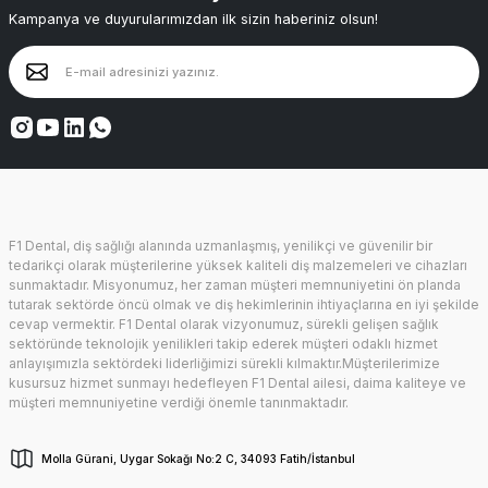
Kampanya ve duyurularımızdan ilk sizin haberiniz olsun!
F1 Dental, diş sağlığı alanında uzmanlaşmış, yenilikçi ve güvenilir bir
tedarikçi olarak müşterilerine yüksek kaliteli diş malzemeleri ve cihazları
sunmaktadır. Misyonumuz, her zaman müşteri memnuniyetini ön planda
tutarak sektörde öncü olmak ve diş hekimlerinin ihtiyaçlarına en iyi şekilde
cevap vermektir. F1 Dental olarak vizyonumuz, sürekli gelişen sağlık
sektöründe teknolojik yenilikleri takip ederek müşteri odaklı hizmet
anlayışımızla sektördeki liderliğimizi sürekli kılmaktır.Müşterilerimize
kusursuz hizmet sunmayı hedefleyen F1 Dental ailesi, daima kaliteye ve
müşteri memnuniyetine verdiği önemle tanınmaktadır.
Molla Gürani, Uygar Sokağı No:2 C, 34093 Fatih/İstanbul