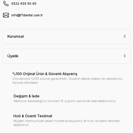
0532 459 95 65
info@f1dental.com.tr
Kurumsal
Üyelik
%100 Orijinal Ürün & Güvenli Alışveriş
Ürünlerimiz %100 orijinal garantilidir. Güvenli ödeme sistemi ile işlemleriniz
koruma altındadır.
Değişim & İade
Memnun kalmadığınız ürünleri 15 iş günü içerisinde iade edebilirsiniz.
Hızlı & Özenli Teslimat
Müşteri memnuniyeti odaklı hizmet anlayışımız ile hızlı ve özenli teslimat
sağlıyoruz.