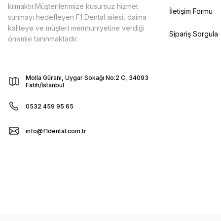
kılmaktır.Müşterilerimize kusursuz hizmet
İletişim Formu
sunmayı hedefleyen F1 Dental ailesi, daima
kaliteye ve müşteri memnuniyetine verdiği
Sipariş Sorgula
önemle tanınmaktadır.
Molla Gürani, Uygar Sokağı No:2 C, 34093
Fatih/İstanbul
0532 459 95 65
info@f1dental.com.tr