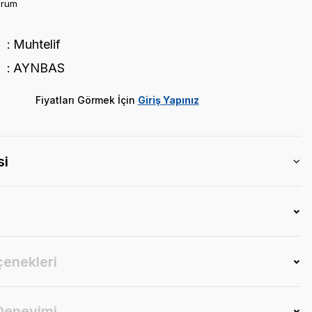
orum
Muhtelif
AYNBAS
Fiyatları Görmek İçin
Giriş Yapınız
si
çenekleri
 Deneyimi