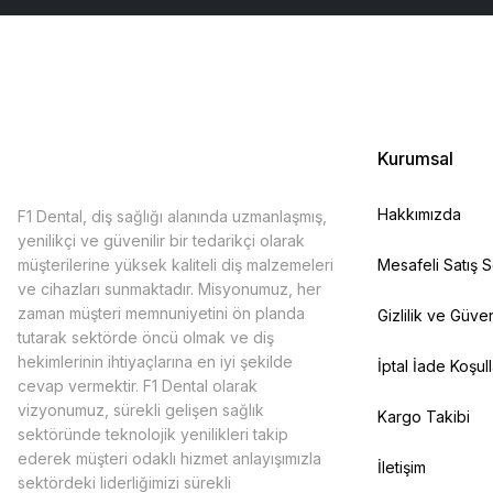
Kurumsal
Hakkımızda
F1 Dental, diş sağlığı alanında uzmanlaşmış,
yenilikçi ve güvenilir bir tedarikçi olarak
müşterilerine yüksek kaliteli diş malzemeleri
Mesafeli Satış 
ve cihazları sunmaktadır. Misyonumuz, her
zaman müşteri memnuniyetini ön planda
Gizlilik ve Güven
tutarak sektörde öncü olmak ve diş
hekimlerinin ihtiyaçlarına en iyi şekilde
İptal İade Koşull
cevap vermektir. F1 Dental olarak
vizyonumuz, sürekli gelişen sağlık
Kargo Takibi
sektöründe teknolojik yenilikleri takip
ederek müşteri odaklı hizmet anlayışımızla
İletişim
sektördeki liderliğimizi sürekli