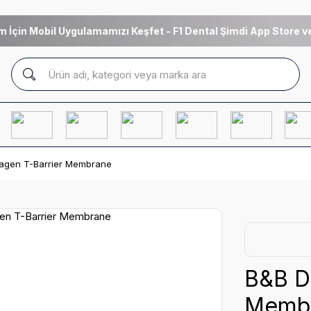
m İçin Mobil Uygulamamızı Keşfet - F1 Dental Şimdi App Store ve
lagen T-Barrier Membrane
B&B De
Memb