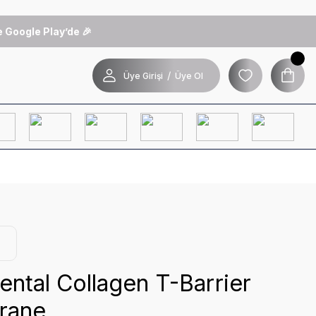
 Google Play’de 🎉
/
Üye Girişi
Üye Ol
ntal Collagen T-Barrier
rane