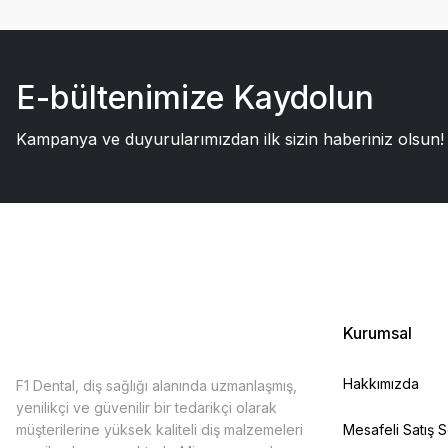
E-bültenimize Kaydolun
Kampanya ve duyurularımızdan ilk sizin haberiniz olsun!
Kurumsal
Hakkımızda
F1 Dental, diş sağlığı alanında uzmanlaşmış,
yenilikçi ve güvenilir bir tedarikçi olarak
müşterilerine yüksek kaliteli diş malzemeleri
Mesafeli Satış 