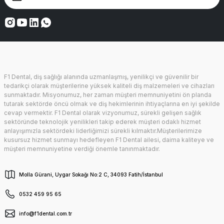
F1 Dental, diş sağlığı alanında uzmanlaşmış, yenilikçi ve güvenilir bir
tedarikçi olarak müşterilerine yüksek kaliteli diş malzemeleri ve cihazları
sunmaktadır. Misyonumuz, her zaman müşteri memnuniyetini ön planda
tutarak sektörde öncü olmak ve diş hekimlerinin ihtiyaçlarına en iyi şekilde
cevap vermektir. F1 Dental olarak vizyonumuz, sürekli gelişen sağlık
sektöründe teknolojik yenilikleri takip ederek müşteri odaklı hizmet
anlayışımızla sektördeki liderliğimizi sürekli kılmaktır.Müşterilerimize
kusursuz hizmet sunmayı hedefleyen F1 Dental ailesi, daima kaliteye ve
müşteri memnuniyetine verdiği önemle tanınmaktadır.
Molla Gürani, Uygar Sokağı No:2 C, 34093 Fatih/İstanbul
0532 459 95 65
info@f1dental.com.tr