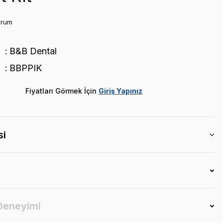
orum
B&B Dental
BBPPIK
Fiyatları Görmek İçin
Giriş Yapınız
si
 Deneyimi