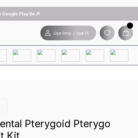
 Google Play’de 🎉
/
Üye Girişi
Üye Ol
ental Pterygoid Pterygo
t Kit