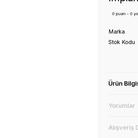
0 puan - 0 y
Marka
Stok Kodu
Ürün Bilgi
Yorumlar
Alışveriş