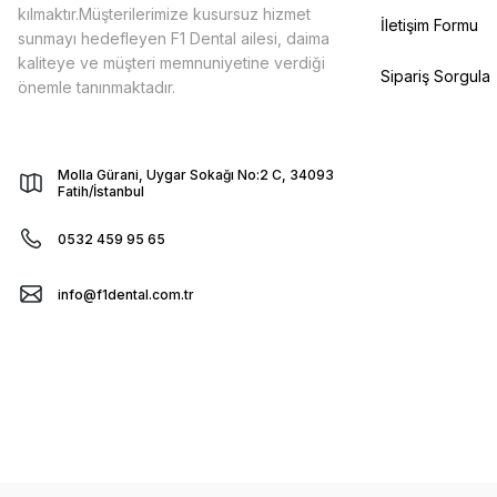
kılmaktır.Müşterilerimize kusursuz hizmet
İletişim Formu
sunmayı hedefleyen F1 Dental ailesi, daima
kaliteye ve müşteri memnuniyetine verdiği
Sipariş Sorgula
önemle tanınmaktadır.
Molla Gürani, Uygar Sokağı No:2 C, 34093
Fatih/İstanbul
0532 459 95 65
info@f1dental.com.tr