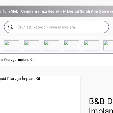
m İçin Mobil Uygulamamızı Keşfet - F1 Dental Şimdi App Store ve
id Pterygo İmplant Kit
B&B D
İmplan