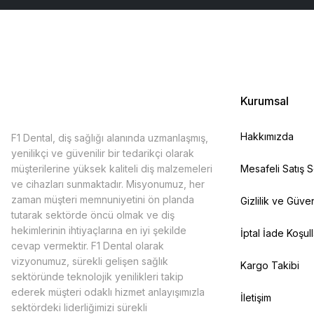
Kurumsal
Hakkımızda
F1 Dental, diş sağlığı alanında uzmanlaşmış,
yenilikçi ve güvenilir bir tedarikçi olarak
müşterilerine yüksek kaliteli diş malzemeleri
Mesafeli Satış 
ve cihazları sunmaktadır. Misyonumuz, her
zaman müşteri memnuniyetini ön planda
Gizlilik ve Güven
tutarak sektörde öncü olmak ve diş
hekimlerinin ihtiyaçlarına en iyi şekilde
İptal İade Koşull
cevap vermektir. F1 Dental olarak
vizyonumuz, sürekli gelişen sağlık
Kargo Takibi
sektöründe teknolojik yenilikleri takip
ederek müşteri odaklı hizmet anlayışımızla
İletişim
sektördeki liderliğimizi sürekli