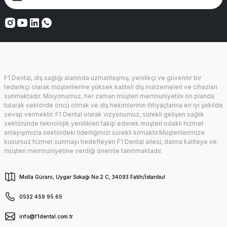
F1 Dental, diş sağlığı alanında uzmanlaşmış, yenilikçi ve güvenilir bir
tedarikçi olarak müşterilerine yüksek kaliteli diş malzemeleri ve cihazları
sunmaktadır. Misyonumuz, her zaman müşteri memnuniyetini ön planda
tutarak sektörde öncü olmak ve diş hekimlerinin ihtiyaçlarına en iyi şekilde
cevap vermektir. F1 Dental olarak vizyonumuz, sürekli gelişen sağlık
sektöründe teknolojik yenilikleri takip ederek müşteri odaklı hizmet
anlayışımızla sektördeki liderliğimizi sürekli kılmaktır.Müşterilerimize
kusursuz hizmet sunmayı hedefleyen F1 Dental ailesi, daima kaliteye ve
müşteri memnuniyetine verdiği önemle tanınmaktadır.
Molla Gürani, Uygar Sokağı No:2 C, 34093 Fatih/İstanbul
0532 459 95 65
info@f1dental.com.tr