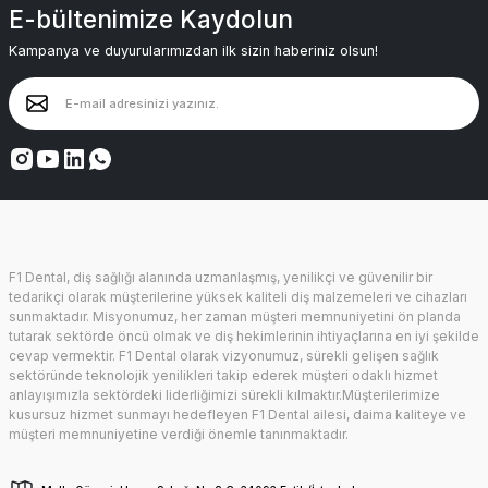
E-bültenimize Kaydolun
Kampanya ve duyurularımızdan ilk sizin haberiniz olsun!
F1 Dental, diş sağlığı alanında uzmanlaşmış, yenilikçi ve güvenilir bir
tedarikçi olarak müşterilerine yüksek kaliteli diş malzemeleri ve cihazları
sunmaktadır. Misyonumuz, her zaman müşteri memnuniyetini ön planda
tutarak sektörde öncü olmak ve diş hekimlerinin ihtiyaçlarına en iyi şekilde
cevap vermektir. F1 Dental olarak vizyonumuz, sürekli gelişen sağlık
sektöründe teknolojik yenilikleri takip ederek müşteri odaklı hizmet
anlayışımızla sektördeki liderliğimizi sürekli kılmaktır.Müşterilerimize
kusursuz hizmet sunmayı hedefleyen F1 Dental ailesi, daima kaliteye ve
müşteri memnuniyetine verdiği önemle tanınmaktadır.