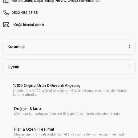
Molla Gürani, Uygar Sokağı No:2 C, 34093 Fatih/İstanbul
0532 459 95 65
info@f1dental.com.tr
Kurumsal
Üyelik
%100 Orijinal Ürün & Güvenli Alışveriş
Ürünlerimiz %100 orijinal garantilidir. Güvenli ödeme sistemi ile işlemleriniz
koruma altındadır.
Değişim & İade
Memnun kalmadığınız ürünleri 15 iş günü içerisinde iade edebilirsiniz.
Hızlı & Özenli Teslimat
Müşteri memnuniyeti odaklı hizmet anlayışımız ile hızlı ve özenli teslimat