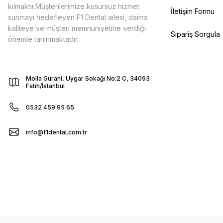
kılmaktır.Müşterilerimize kusursuz hizmet
İletişim Formu
sunmayı hedefleyen F1 Dental ailesi, daima
kaliteye ve müşteri memnuniyetine verdiği
Sipariş Sorgula
önemle tanınmaktadır.
Molla Gürani, Uygar Sokağı No:2 C, 34093
Fatih/İstanbul
0532 459 95 65
info@f1dental.com.tr