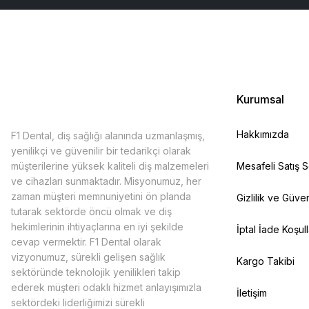
Kurumsal
Hakkımızda
F1 Dental, diş sağlığı alanında uzmanlaşmış,
yenilikçi ve güvenilir bir tedarikçi olarak
müşterilerine yüksek kaliteli diş malzemeleri
Mesafeli Satış 
ve cihazları sunmaktadır. Misyonumuz, her
zaman müşteri memnuniyetini ön planda
Gizlilik ve Güven
tutarak sektörde öncü olmak ve diş
hekimlerinin ihtiyaçlarına en iyi şekilde
İptal İade Koşull
cevap vermektir. F1 Dental olarak
vizyonumuz, sürekli gelişen sağlık
Kargo Takibi
sektöründe teknolojik yenilikleri takip
ederek müşteri odaklı hizmet anlayışımızla
İletişim
sektördeki liderliğimizi sürekli