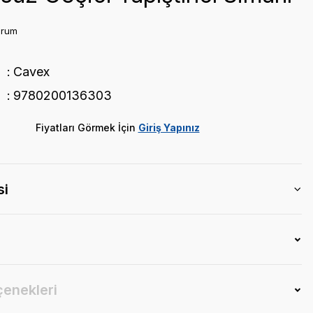
orum
Cavex
9780200136303
Fiyatları Görmek İçin
Giriş Yapınız
si
çenekleri