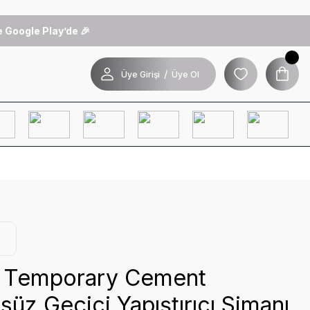
 Google Play’de 🎉
/
Üye Girişi
Üye Ol
 Temporary Cement
süz Geçici Yapıştırıcı Simanı