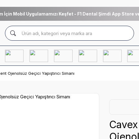
m İçin Mobil Uygulamamızı Keşfet - F1 Dental Şimdi App Store ve
t Ojenolsüz Geçici Yapıştırıcı Simanı
Cavex
Ojenol