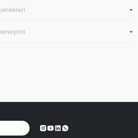
çenekleri
 Deneyimi