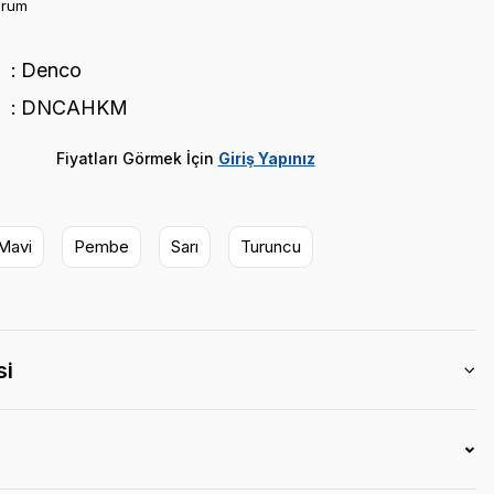
orum
Denco
DNCAHKM
Fiyatları Görmek İçin
Giriş Yapınız
Mavi
Pembe
Sarı
Turuncu
si