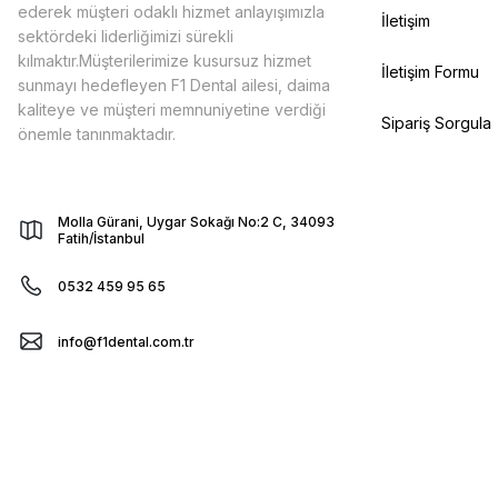
ederek müşteri odaklı hizmet anlayışımızla
İletişim
sektördeki liderliğimizi sürekli
kılmaktır.Müşterilerimize kusursuz hizmet
İletişim Formu
sunmayı hedefleyen F1 Dental ailesi, daima
kaliteye ve müşteri memnuniyetine verdiği
Sipariş Sorgula
önemle tanınmaktadır.
Molla Gürani, Uygar Sokağı No:2 C, 34093
Fatih/İstanbul
0532 459 95 65
info@f1dental.com.tr