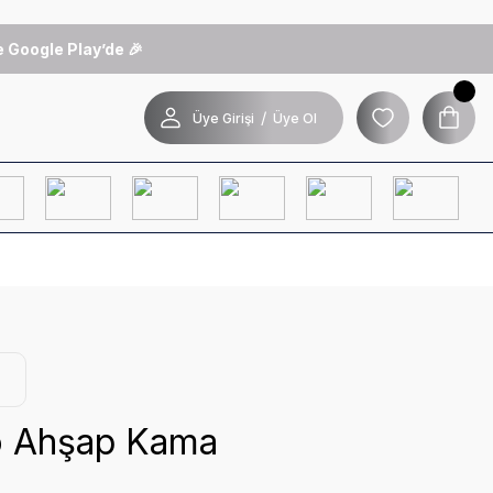
 Google Play’de 🎉
/
Üye Girişi
Üye Ol
 Ahşap Kama