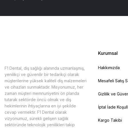
Kurumsal
Hakkımızda
F1 Dental, diş sağlığı alanında uzmanlaşmış,
yenilikçi ve güvenilir bir tedarikçi olarak
müşterilerine yüksek kaliteli diş malzemeleri
Mesafeli Satış 
ve cihazları sunmaktadır. Misyonumuz, her
zaman müşteri memnuniyetini ön planda
Gizlilik ve Güven
tutarak sektörde öncü olmak ve diş
hekimlerinin ihtiyaçlarına en iyi şekilde
İptal İade Koşull
cevap vermektir. F1 Dental olarak
vizyonumuz, sürekli gelişen sağlık
Kargo Takibi
sektöründe teknolojik yenilikleri takip