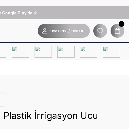
 Google Play’de 🎉
/
Üye Girişi
Üye Ol
Plastik İrrigasyon Ucu