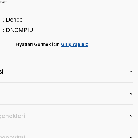
orum
Denco
DNCMPİU
Fiyatları Görmek İçin
Giriş Yapınız
si
çenekleri
 Deneyimi