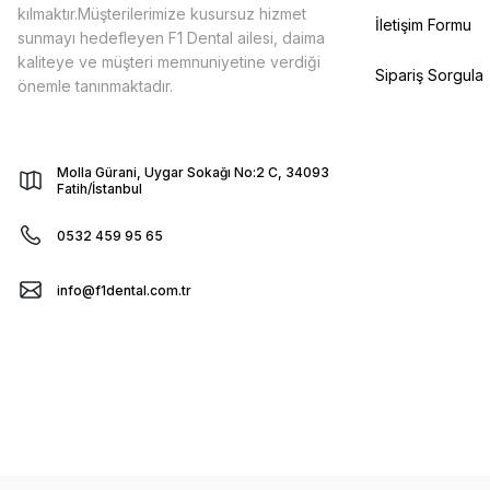
kılmaktır.Müşterilerimize kusursuz hizmet
İletişim Formu
sunmayı hedefleyen F1 Dental ailesi, daima
kaliteye ve müşteri memnuniyetine verdiği
Sipariş Sorgula
önemle tanınmaktadır.
Molla Gürani, Uygar Sokağı No:2 C, 34093
Fatih/İstanbul
0532 459 95 65
info@f1dental.com.tr