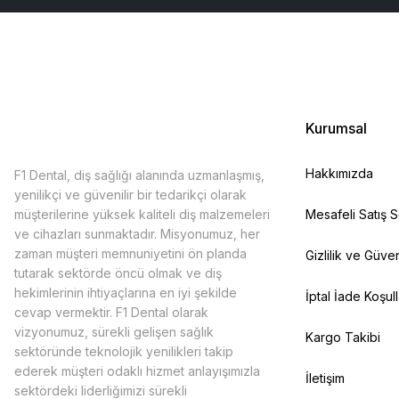
Kurumsal
Hakkımızda
F1 Dental, diş sağlığı alanında uzmanlaşmış,
yenilikçi ve güvenilir bir tedarikçi olarak
müşterilerine yüksek kaliteli diş malzemeleri
Mesafeli Satış 
ve cihazları sunmaktadır. Misyonumuz, her
zaman müşteri memnuniyetini ön planda
Gizlilik ve Güven
tutarak sektörde öncü olmak ve diş
hekimlerinin ihtiyaçlarına en iyi şekilde
İptal İade Koşull
cevap vermektir. F1 Dental olarak
vizyonumuz, sürekli gelişen sağlık
Kargo Takibi
sektöründe teknolojik yenilikleri takip
ederek müşteri odaklı hizmet anlayışımızla
İletişim
sektördeki liderliğimizi sürekli