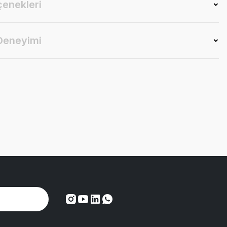
çenekleri
 Deneyimi