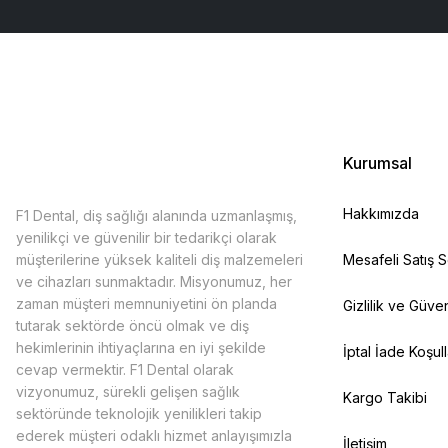
Kurumsal
Hakkımızda
F1 Dental, diş sağlığı alanında uzmanlaşmış,
yenilikçi ve güvenilir bir tedarikçi olarak
müşterilerine yüksek kaliteli diş malzemeleri
Mesafeli Satış 
ve cihazları sunmaktadır. Misyonumuz, her
zaman müşteri memnuniyetini ön planda
Gizlilik ve Güven
tutarak sektörde öncü olmak ve diş
hekimlerinin ihtiyaçlarına en iyi şekilde
İptal İade Koşull
cevap vermektir. F1 Dental olarak
vizyonumuz, sürekli gelişen sağlık
Kargo Takibi
sektöründe teknolojik yenilikleri takip
ederek müşteri odaklı hizmet anlayışımızla
İletişim