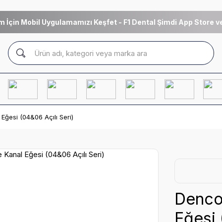
m İçin Mobil Uygulamamızı Keşfet - F1 Dental Şimdi App Store ve
 Eğesi (04&06 Açılı Seri)
Denco 
Eğesi 