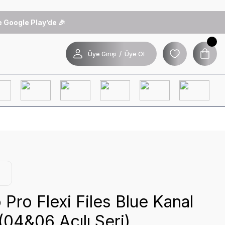
 Google Play’de 🎉
/
Üye Girişi
Üye Ol
Pro Flexi Files Blue Kanal
(04&06 Açılı Seri)