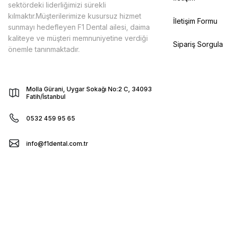
sektördeki liderliğimizi sürekli
kılmaktır.Müşterilerimize kusursuz hizmet
İletişim Formu
sunmayı hedefleyen F1 Dental ailesi, daima
kaliteye ve müşteri memnuniyetine verdiği
Sipariş Sorgula
önemle tanınmaktadır.
Molla Gürani, Uygar Sokağı No:2 C, 34093
Fatih/İstanbul
0532 459 95 65
info@f1dental.com.tr