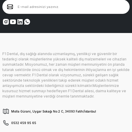
F1 Dental, diş sağlığı alanında uzmanlaşmış, yenilikçi ve güvenilir bir
tedarikçi olarak müşterilerine yüksek kaliteli diş malzemeleri ve cihazları
sunmaktadır. Misyonumuz, her zaman müşteri memnuniyetini ön planda
tutarak sektörde öncü olmak ve diş hekimlerinin ihtiyaçlarına en iyi şekilde
cevap vermektir. F1 Dental olarak vizyonumuz, sürekli gelişen sağlık
sektöründe teknolojik yenilikleri takip ederek müşteri odaklı hizmet
anlayışımızla sektördeki liderliğimizi sürekli kılmaktır.Müşterilerimize
kusursuz hizmet sunmayı hedefleyen F1 Dental ailesi, daima kaliteye ve
müşteri memnuniyetine verdiği önemle tanınmaktadır.
Molla Gürani, Uygar Sokağı No:2 C, 34093 Fatih/İstanbul
0532 459 95 65