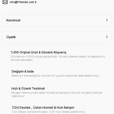
info@f1dental.com.tr
Kurumsal
Üyelik
%100 Orijinal Ürün & Güvenli Alışveriş
Ürünlerimiz %100 orijinal garantilidir. Güvenli ödeme sistemi ile işlemleriniz
koruma altındadır.
Değişim & İade
Memnun kalmadığınız ürünleri 15 iş günü içerisinde iade edebilirsiniz.
Hızlı & Özenli Teslimat
Müşteri memnuniyeti odaklı hizmet anlayışımız ile hızlı ve özenli teslimat
sağlıyoruz.
7/24 Destek , Üstün Hizmet & Hızlı İletişim
Tüm iletişim kanallarımızdan 7/24 hızlı destek alabilirsiniz.