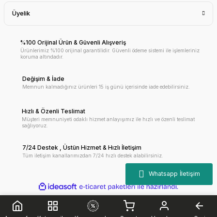
Üyelik
%100 Orijinal Ürün & Güvenli Alışveriş
Ürünlerimiz %100 orijinal garantilidir. Güvenli ödeme sistemi ile işlemleriniz
koruma altındadır.
Değişim & İade
Memnun kalmadığınız ürünleri 15 iş günü içerisinde iade edebilirsiniz.
Hızlı & Özenli Teslimat
Müşteri memnuniyeti odaklı hizmet anlayışımız ile hızlı ve özenli teslimat
sağlıyoruz.
7/24 Destek , Üstün Hizmet & Hızlı İletişim
Tüm iletişim kanallarımızdan 7/24 hızlı destek alabilirsiniz.
ile
ideasoft
e-
hazırlandı.
ticaret
paketleri