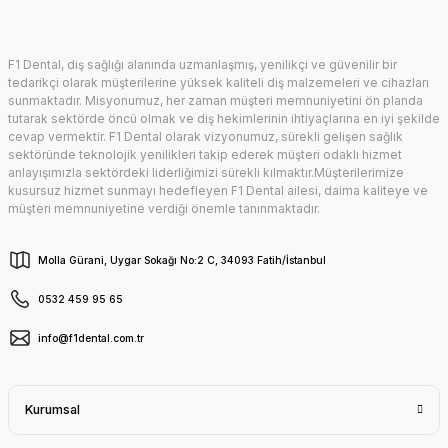
F1 Dental, diş sağlığı alanında uzmanlaşmış, yenilikçi ve güvenilir bir
tedarikçi olarak müşterilerine yüksek kaliteli diş malzemeleri ve cihazları
sunmaktadır. Misyonumuz, her zaman müşteri memnuniyetini ön planda
tutarak sektörde öncü olmak ve diş hekimlerinin ihtiyaçlarına en iyi şekilde
cevap vermektir. F1 Dental olarak vizyonumuz, sürekli gelişen sağlık
sektöründe teknolojik yenilikleri takip ederek müşteri odaklı hizmet
anlayışımızla sektördeki liderliğimizi sürekli kılmaktır.Müşterilerimize
kusursuz hizmet sunmayı hedefleyen F1 Dental ailesi, daima kaliteye ve
müşteri memnuniyetine verdiği önemle tanınmaktadır.
Molla Gürani, Uygar Sokağı No:2 C, 34093 Fatih/İstanbul
0532 459 95 65
info@f1dental.com.tr
Kurumsal