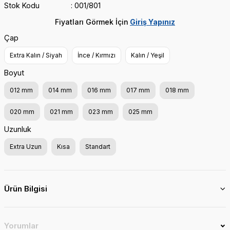
Stok Kodu
001/801
Fiyatları Görmek İçin
Giriş Yapınız
Çap
Extra Kalın / Siyah
İnce / Kırmızı
Kalın / Yeşil
Boyut
012 mm
014 mm
016 mm
017 mm
018 mm
020 mm
021 mm
023 mm
025 mm
Uzunluk
Extra Uzun
Kısa
Standart
Ürün Bilgisi
Yorumlar