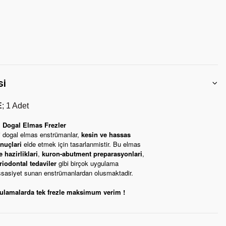
si
E
; 1 Adet
i Dogal Elmas Frezler
i dogal elmas enstrümanlar,
kesin ve hassas
nuçlari
elde etmek için tasarlanmistir. Bu elmas
e hazirliklari
,
kuron-abutment preparasyonlari
,
riodontal tedaviler
gibi birçok uygulama
ssasiyet sunan enstrümanlardan olusmaktadir.
ulamalarda tek frezle maksimum verim !