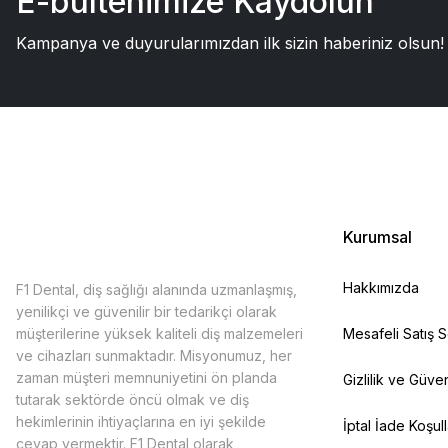
E-bültenimize Kaydolun
Kampanya ve duyurularımızdan ilk sizin haberiniz olsun!
Kurumsal
Hakkımızda
F1 Dental, diş sağlığı alanında uzmanlaşmış,
yenilikçi ve güvenilir bir tedarikçi olarak
müşterilerine yüksek kaliteli diş malzemeleri
Mesafeli Satış 
ve cihazları sunmaktadır. Misyonumuz, her
zaman müşteri memnuniyetini ön planda
Gizlilik ve Güven
tutarak sektörde öncü olmak ve diş
hekimlerinin ihtiyaçlarına en iyi şekilde
İptal İade Koşull
cevap vermektir. F1 Dental olarak