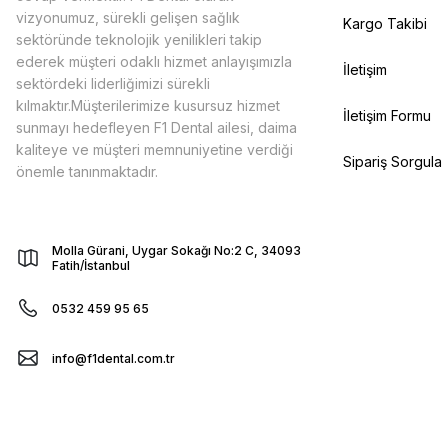
vizyonumuz, sürekli gelişen sağlık
Kargo Takibi
sektöründe teknolojik yenilikleri takip
ederek müşteri odaklı hizmet anlayışımızla
İletişim
sektördeki liderliğimizi sürekli
kılmaktır.Müşterilerimize kusursuz hizmet
İletişim Formu
sunmayı hedefleyen F1 Dental ailesi, daima
kaliteye ve müşteri memnuniyetine verdiği
Sipariş Sorgula
önemle tanınmaktadır.
Molla Gürani, Uygar Sokağı No:2 C, 34093
Fatih/İstanbul
0532 459 95 65
info@f1dental.com.tr