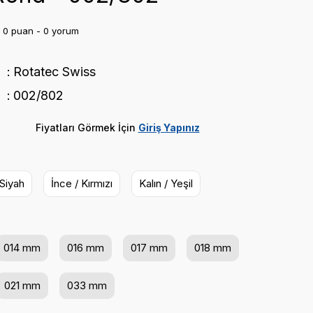
0 puan - 0 yorum
Rotatec Swiss
002/802
Fiyatları Görmek İçin
Giriş Yapınız
 Siyah
İnce / Kırmızı
Kalın / Yeşil
014 mm
016 mm
017 mm
018 mm
021 mm
033 mm