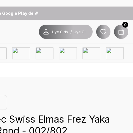
 Google Play’de 🎉
0
/
Üye Girişi
Üye Ol
ec Swiss Elmas Frez Yaka
 Rond - 002/802