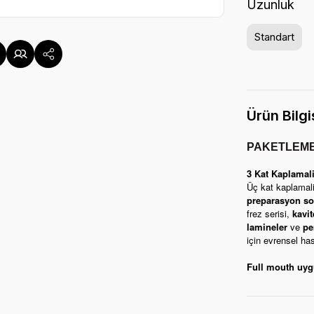
Uzunluk
Standart
Ürün Bilgi
PAKETLEM
3 Kat Kaplamal
Üç kat kaplamal
preparasyon so
frez serisi,
kavit
lamineler
ve
pe
için evrensel ha
Full mouth uyg