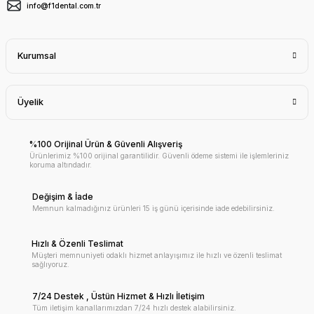
info@f1dental.com.tr
Kurumsal
Üyelik
%100 Orijinal Ürün & Güvenli Alışveriş
Ürünlerimiz %100 orijinal garantilidir. Güvenli ödeme sistemi ile işlemleriniz
koruma altındadır.
Değişim & İade
Memnun kalmadığınız ürünleri 15 iş günü içerisinde iade edebilirsiniz.
Hızlı & Özenli Teslimat
Müşteri memnuniyeti odaklı hizmet anlayışımız ile hızlı ve özenli teslimat
sağlıyoruz.
7/24 Destek , Üstün Hizmet & Hızlı İletişim
Tüm iletişim kanallarımızdan 7/24 hızlı destek alabilirsiniz.