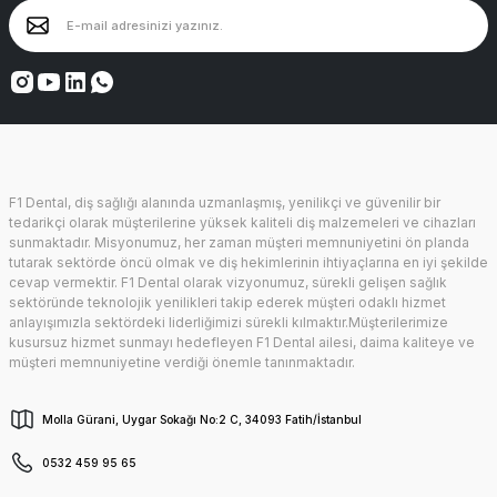
F1 Dental, diş sağlığı alanında uzmanlaşmış, yenilikçi ve güvenilir bir
tedarikçi olarak müşterilerine yüksek kaliteli diş malzemeleri ve cihazları
sunmaktadır. Misyonumuz, her zaman müşteri memnuniyetini ön planda
tutarak sektörde öncü olmak ve diş hekimlerinin ihtiyaçlarına en iyi şekilde
cevap vermektir. F1 Dental olarak vizyonumuz, sürekli gelişen sağlık
sektöründe teknolojik yenilikleri takip ederek müşteri odaklı hizmet
anlayışımızla sektördeki liderliğimizi sürekli kılmaktır.Müşterilerimize
kusursuz hizmet sunmayı hedefleyen F1 Dental ailesi, daima kaliteye ve
müşteri memnuniyetine verdiği önemle tanınmaktadır.
Molla Gürani, Uygar Sokağı No:2 C, 34093 Fatih/İstanbul
0532 459 95 65