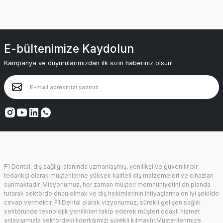
E-bültenimize Kaydolun
Kampanya ve duyurularımızdan ilk sizin haberiniz olsun!
F1 Dental, diş sağlığı alanında uzmanlaşmış, yenilikçi ve güvenilir bir
tedarikçi olarak müşterilerine yüksek kaliteli diş malzemeleri ve cihazları
sunmaktadır. Misyonumuz, her zaman müşteri memnuniyetini ön planda
tutarak sektörde öncü olmak ve diş hekimlerinin ihtiyaçlarına en iyi şekilde
cevap vermektir. F1 Dental olarak vizyonumuz, sürekli gelişen sağlık
sektöründe teknolojik yenilikleri takip ederek müşteri odaklı hizmet
anlayışımızla sektördeki liderliğimizi sürekli kılmaktır.Müşterilerimize