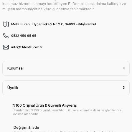
kusursuz hizmet sunmayı hedefleyen F1 Dental ailesi, daima kaliteye ve
müşteri memnuniyetine verdiği önemle tanınmaktadır.
Molla Gürani, Uygar Sokağı No:2 C, 34093 Fatih/İstanbul
0532 459 95 65
info@f1dental.com.tr
Kurumsal
Üyelik
%100 Orijinal Ürün & Güvenli Alışveriş
Ürünlerimiz %100 orijinal garantilidir. Güvenli ödeme sistemi ile işlemleriniz
koruma altındadır.
Değişim & İade