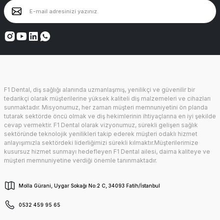
F1 Dental, diş sağlığı alanında uzmanlaşmış, yenilikçi ve güvenilir bir
tedarikçi olarak müşterilerine yüksek kaliteli diş malzemeleri ve cihazları
sunmaktadır. Misyonumuz, her zaman müşteri memnuniyetini ön planda
tutarak sektörde öncü olmak ve diş hekimlerinin ihtiyaçlarına en iyi şekilde
cevap vermektir. F1 Dental olarak vizyonumuz, sürekli gelişen sağlık
sektöründe teknolojik yenilikleri takip ederek müşteri odaklı hizmet
anlayışımızla sektördeki liderliğimizi sürekli kılmaktır.Müşterilerimize
kusursuz hizmet sunmayı hedefleyen F1 Dental ailesi, daima kaliteye ve
müşteri memnuniyetine verdiği önemle tanınmaktadır.
Molla Gürani, Uygar Sokağı No:2 C, 34093 Fatih/İstanbul
0532 459 95 65