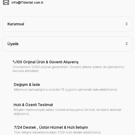
info@f1dental.com.tr
Kurumsal
Üyelik
%100 Orijinal Ürün & Güvenli Alışveriş
Ürünlerimiz %100 orijinal garantilidir. Güvenli ödeme sistemi ile işlemleriniz
koruma altındadır.
Değişim & İade
Memnun kalmadığınız ürünleri 15 iş günü içerisinde iade edebilirsiniz.
Hızlı & Özenli Teslimat
Müşteri memnuniyeti odaklı hizmet anlayışımız ile hızlı ve özenli teslimat
sağlıyoruz.
7/24 Destek , Üstün Hizmet & Hızlı İletişim
Tüm iletişim kanallarımızdan 7/24 hızlı destek alabilirsiniz.