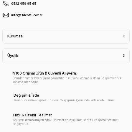
0532 459 95 65
info@f1dental.com.tr
Kurumsal
Üyelik
%100 Orijinal Ürün & Güvenli Alışveriş
Ürünlerimiz %100 orijinal garantilidir. Güvenli ödeme sistemi ile işlemleriniz
koruma altındadır.
Değişim & İade
Memnun kalmadığınız ürünleri 15 iş günü içerisinde iade edebilirsiniz.
Hızlı & Özenli Teslimat
Müşteri memnuniyeti odaklı hizmet anlayışımız ile hızlı ve özenli teslimat
sağlıyoruz.