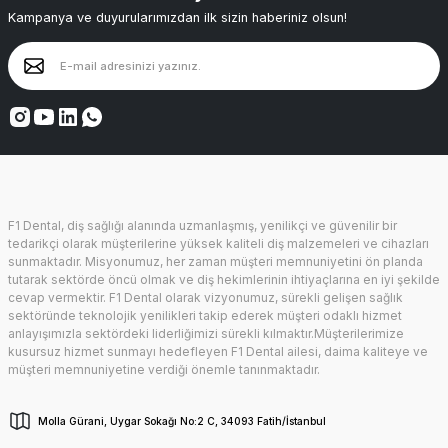
Kampanya ve duyurularımızdan ilk sizin haberiniz olsun!
F1 Dental, diş sağlığı alanında uzmanlaşmış, yenilikçi ve güvenilir bir
tedarikçi olarak müşterilerine yüksek kaliteli diş malzemeleri ve cihazları
sunmaktadır. Misyonumuz, her zaman müşteri memnuniyetini ön planda
tutarak sektörde öncü olmak ve diş hekimlerinin ihtiyaçlarına en iyi şekilde
cevap vermektir. F1 Dental olarak vizyonumuz, sürekli gelişen sağlık
sektöründe teknolojik yenilikleri takip ederek müşteri odaklı hizmet
anlayışımızla sektördeki liderliğimizi sürekli kılmaktır.Müşterilerimize
kusursuz hizmet sunmayı hedefleyen F1 Dental ailesi, daima kaliteye ve
müşteri memnuniyetine verdiği önemle tanınmaktadır.
Molla Gürani, Uygar Sokağı No:2 C, 34093 Fatih/İstanbul