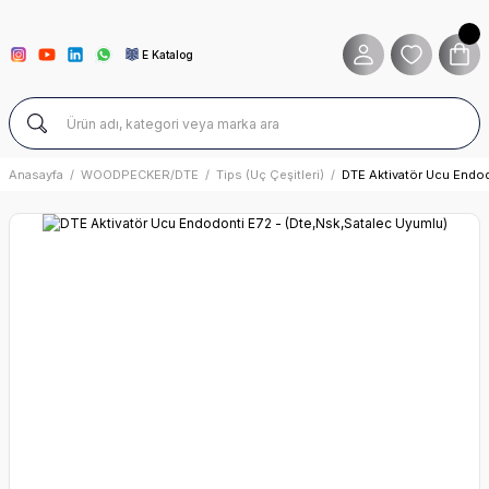
E Katalog
Anasayfa
WOODPECKER/DTE
Tips (Uç Çeşitleri)
DTE Aktivatör Ucu Endod