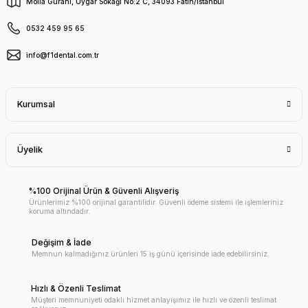
Molla Gürani, Uygar Sokağı No:2 C, 34093 Fatih/İstanbul
0532 459 95 65
info@f1dental.com.tr
Kurumsal
Üyelik
%100 Orijinal Ürün & Güvenli Alışveriş
Ürünlerimiz %100 orijinal garantilidir. Güvenli ödeme sistemi ile işlemleriniz
koruma altındadır.
Değişim & İade
Memnun kalmadığınız ürünleri 15 iş günü içerisinde iade edebilirsiniz.
Hızlı & Özenli Teslimat
Müşteri memnuniyeti odaklı hizmet anlayışımız ile hızlı ve özenli teslimat