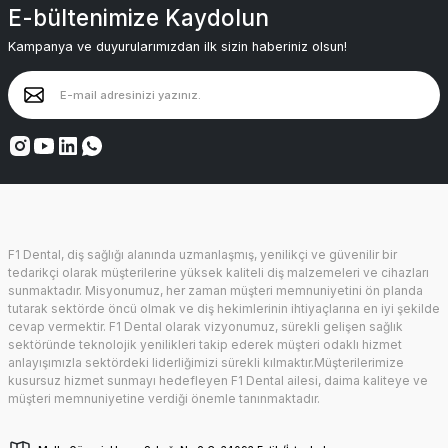
E-bültenimize Kaydolun
Kampanya ve duyurularımızdan ilk sizin haberiniz olsun!
F1 Dental, diş sağlığı alanında uzmanlaşmış, yenilikçi ve güvenilir bir
tedarikçi olarak müşterilerine yüksek kaliteli diş malzemeleri ve cihazları
sunmaktadır. Misyonumuz, her zaman müşteri memnuniyetini ön planda
tutarak sektörde öncü olmak ve diş hekimlerinin ihtiyaçlarına en iyi şekilde
cevap vermektir. F1 Dental olarak vizyonumuz, sürekli gelişen sağlık
sektöründe teknolojik yenilikleri takip ederek müşteri odaklı hizmet
anlayışımızla sektördeki liderliğimizi sürekli kılmaktır.Müşterilerimize
kusursuz hizmet sunmayı hedefleyen F1 Dental ailesi, daima kaliteye ve
müşteri memnuniyetine verdiği önemle tanınmaktadır.