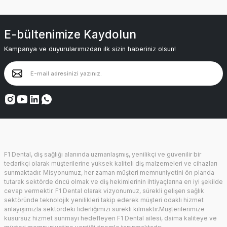
E-bültenimize Kaydolun
Kampanya ve duyurularımızdan ilk sizin haberiniz olsun!
F1 Dental, diş sağlığı alanında uzmanlaşmış, yenilikçi ve güvenilir bir
tedarikçi olarak müşterilerine yüksek kaliteli diş malzemeleri ve cihazları
sunmaktadır. Misyonumuz, her zaman müşteri memnuniyetini ön planda
tutarak sektörde öncü olmak ve diş hekimlerinin ihtiyaçlarına en iyi şekilde
cevap vermektir. F1 Dental olarak vizyonumuz, sürekli gelişen sağlık
sektöründe teknolojik yenilikleri takip ederek müşteri odaklı hizmet
anlayışımızla sektördeki liderliğimizi sürekli kılmaktır.Müşterilerimize
kusursuz hizmet sunmayı hedefleyen F1 Dental ailesi, daima kaliteye ve