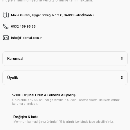
müşteri memnuniyetine verdiği önemle tanınmaktadır.
Molla Gürani, Uygar Sokağı No:2 C, 34093 Fatih/İstanbul
0532 459 95 65
info@f1dental.com.tr
Kurumsal
Üyelik
%100 Orijinal Ürün & Güvenli Alışveriş
Ürünlerimiz %100 orijinal garantilidir. Güvenli ödeme sistemi ile işlemleriniz
koruma altındadır.
Değişim & İade
Memnun kalmadığınız ürünleri 15 iş günü içerisinde iade edebilirsiniz.