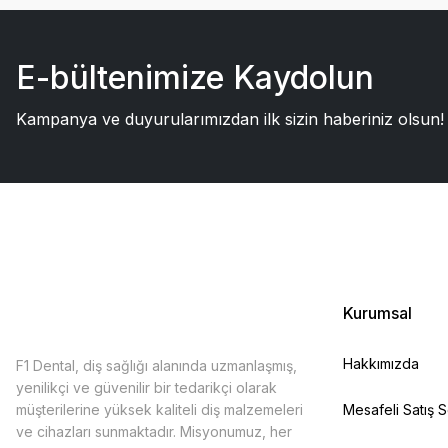
E-bültenimize Kaydolun
Kampanya ve duyurularımızdan ilk sizin haberiniz olsun!
Kurumsal
Hakkımızda
F1 Dental, diş sağlığı alanında uzmanlaşmış,
yenilikçi ve güvenilir bir tedarikçi olarak
müşterilerine yüksek kaliteli diş malzemeleri
Mesafeli Satış 
ve cihazları sunmaktadır. Misyonumuz, her