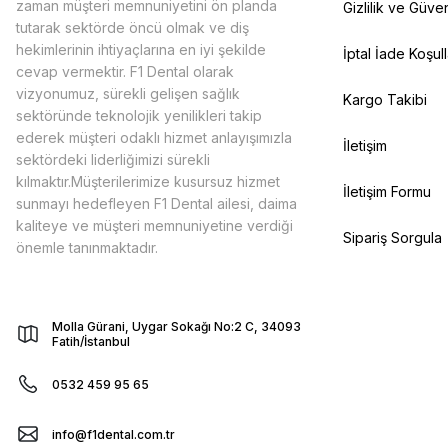
zaman müşteri memnuniyetini ön planda
Gizlilik ve Güven
tutarak sektörde öncü olmak ve diş
hekimlerinin ihtiyaçlarına en iyi şekilde
İptal İade Koşull
cevap vermektir. F1 Dental olarak
vizyonumuz, sürekli gelişen sağlık
Kargo Takibi
sektöründe teknolojik yenilikleri takip
ederek müşteri odaklı hizmet anlayışımızla
İletişim
sektördeki liderliğimizi sürekli
kılmaktır.Müşterilerimize kusursuz hizmet
İletişim Formu
sunmayı hedefleyen F1 Dental ailesi, daima
kaliteye ve müşteri memnuniyetine verdiği
Sipariş Sorgula
önemle tanınmaktadır.
Molla Gürani, Uygar Sokağı No:2 C, 34093
Fatih/İstanbul
0532 459 95 65
info@f1dental.com.tr