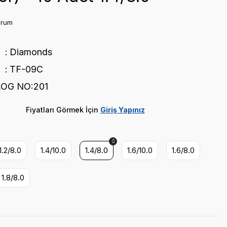
orum
Diamonds
TF-09C
OG NO:201
Fiyatları Görmek İçin
Giriş Yapınız
1.2/8.0
1.4/10.0
1.4/8.0
1.6/10.0
1.6/8.0
1.8/8.0