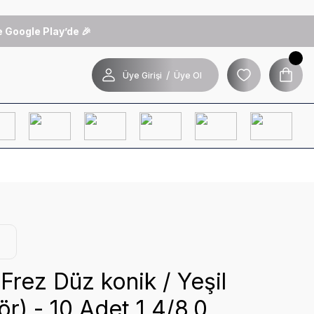
 Google Play’de 🎉
/
Üye Girişi
Üye Ol
Frez Düz konik / Yeşil
ör) - 10 Adet 1.4/8.0