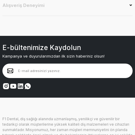
Alışveriş Deneyimi
E-bültenimize Kaydolun
Kampanya ve duyurularımızdan ilk sizin haberiniz olsun!
F1 Dental, diş sağlığı alanında uzmanlaşmış, yenilikçi ve güvenilir bir
tedarikçi olarak müşterilerine yüksek kaliteli diş malzemeleri ve cihazları
sunmaktadır. Misyonumuz, her zaman müşteri memnuniyetini ön planda