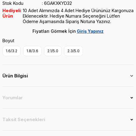
Stok Kodu
6GAKXKYD32
Hediyeli
10 Adet Alımınızda 4 Adet Hediye Ürününüz Kargonuza
Ürün
Eklenecektir. Hediye Numara Seçeneğini Lütfen
Ödeme Aşamasında Sipariş Notuna Yazınız.
Fiyatları Görmek İçin
Giriş Yapınız
Boyut
1.6/3.2
1.8/3.6
2.1/5.0
2.3/5.0
Ürün Bilgisi
Yorumlar
Taksit Seçenekleri