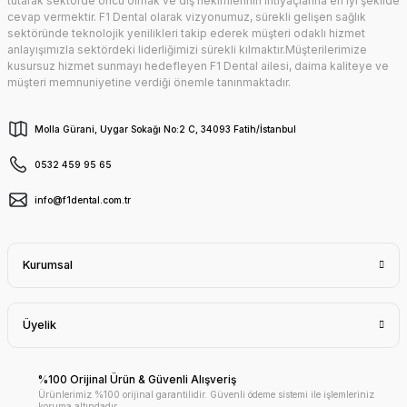
tutarak sektörde öncü olmak ve diş hekimlerinin ihtiyaçlarına en iyi şekilde
cevap vermektir. F1 Dental olarak vizyonumuz, sürekli gelişen sağlık
sektöründe teknolojik yenilikleri takip ederek müşteri odaklı hizmet
anlayışımızla sektördeki liderliğimizi sürekli kılmaktır.Müşterilerimize
kusursuz hizmet sunmayı hedefleyen F1 Dental ailesi, daima kaliteye ve
müşteri memnuniyetine verdiği önemle tanınmaktadır.
Molla Gürani, Uygar Sokağı No:2 C, 34093 Fatih/İstanbul
0532 459 95 65
info@f1dental.com.tr
Kurumsal
Üyelik
%100 Orijinal Ürün & Güvenli Alışveriş
Ürünlerimiz %100 orijinal garantilidir. Güvenli ödeme sistemi ile işlemleriniz
koruma altındadır.