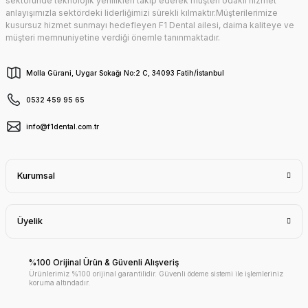
sektöründe teknolojik yenilikleri takip ederek müşteri odaklı hizmet
anlayışımızla sektördeki liderliğimizi sürekli kılmaktır.Müşterilerimize
kusursuz hizmet sunmayı hedefleyen F1 Dental ailesi, daima kaliteye ve
müşteri memnuniyetine verdiği önemle tanınmaktadır.
Molla Gürani, Uygar Sokağı No:2 C, 34093 Fatih/İstanbul
0532 459 95 65
info@f1dental.com.tr
Kurumsal
Üyelik
%100 Orijinal Ürün & Güvenli Alışveriş
Ürünlerimiz %100 orijinal garantilidir. Güvenli ödeme sistemi ile işlemleriniz
koruma altındadır.