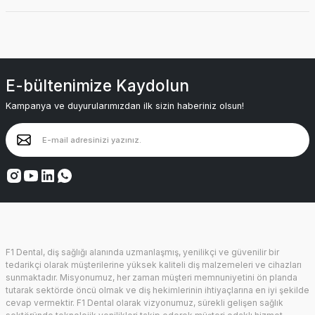
E-bültenimize Kaydolun
Kampanya ve duyurularımızdan ilk sizin haberiniz olsun!
F1 Dental, diş sağlığı alanında uzmanlaşmış, yenilikçi ve güvenilir bir
tedarikçi olarak müşterilerine yüksek kaliteli diş malzemeleri ve cihazları
sunmaktadır. Misyonumuz, her zaman müşteri memnuniyetini ön planda
tutarak sektörde öncü olmak ve diş hekimlerinin ihtiyaçlarına en iyi şekilde
cevap vermektir. F1 Dental olarak vizyonumuz, sürekli gelişen sağlık