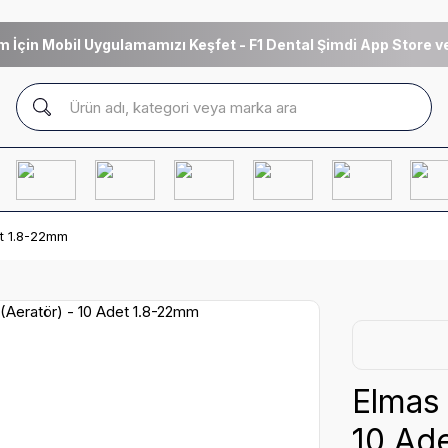
m İçin Mobil Uygulamamızı Keşfet - F1 Dental Şimdi App Store ve
et 1.8-22mm
Elmas 
10 Ad