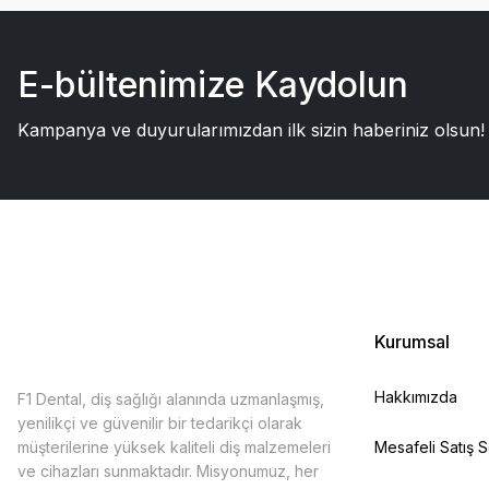
E-bültenimize Kaydolun
Kampanya ve duyurularımızdan ilk sizin haberiniz olsun!
Kurumsal
Hakkımızda
F1 Dental, diş sağlığı alanında uzmanlaşmış,
yenilikçi ve güvenilir bir tedarikçi olarak
müşterilerine yüksek kaliteli diş malzemeleri
Mesafeli Satış 
ve cihazları sunmaktadır. Misyonumuz, her