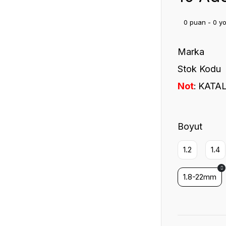
0 puan - 0 y
Marka
Stok Kodu
Not
KATAL
Boyut
1.2
1.4
1.8-22mm