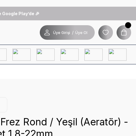
 Google Play’de 🎉
/
Üye Girişi
Üye Ol
Frez Rond / Yeşil (Aeratör) -
et 1.8-22mm