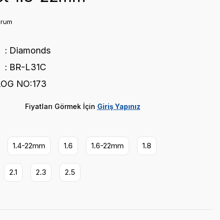
orum
Diamonds
BR-L31C
OG NO:173
Fiyatları Görmek İçin
Giriş Yapınız
1.4-22mm
1.6
1.6-22mm
1.8
2.1
2.3
2.5