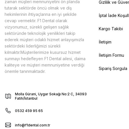
zaman müşteri memnuniyetini ön planda
Gizlilik ve Güven
tutarak sektörde öncü olmak ve diş
hekimlerinin ihtiyaçlarına en iyi şekilde
İptal İade Koşull
cevap vermektir. F1 Dental olarak
vizyonumuz, sürekli gelişen sağlık
Kargo Takibi
sektöründe teknolojik yenilikleri takip
ederek müşteri odaklı hizmet anlayışımızla
İletişim
sektördeki liderliğimizi sürekli
kılmaktır.Müşterilerimize kusursuz hizmet
İletişim Formu
sunmayı hedefleyen F1 Dental ailesi, daima
kaliteye ve müşteri memnuniyetine verdiği
Sipariş Sorgula
önemle tanınmaktadır.
Molla Gürani, Uygar Sokağı No:2 C, 34093
Fatih/İstanbul
0532 459 95 65
info@f1dental.com.tr