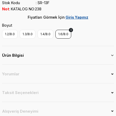
Stok Kodu
SR-13F
Not
KATALOG NO:238
Fiyatları Görmek İçin
Giriş Yapınız
Boyut
1.2/8.0
1.3/8.0
1.4/8.0
1.6/8.0
Ürün Bilgisi
Yorumlar
Taksit Seçenekleri
Alışveriş Deneyimi