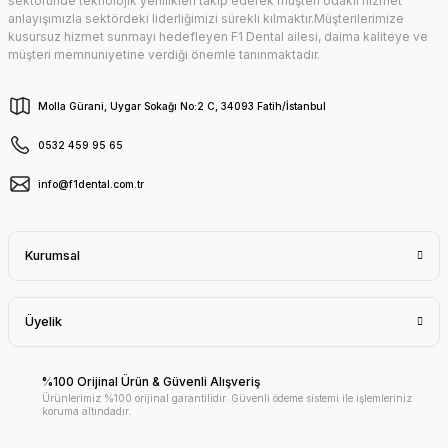
sektöründe teknolojik yenilikleri takip ederek müşteri odaklı hizmet
anlayışımızla sektördeki liderliğimizi sürekli kılmaktır.Müşterilerimize
kusursuz hizmet sunmayı hedefleyen F1 Dental ailesi, daima kaliteye ve
müşteri memnuniyetine verdiği önemle tanınmaktadır.
Molla Gürani, Uygar Sokağı No:2 C, 34093 Fatih/İstanbul
0532 459 95 65
info@f1dental.com.tr
Kurumsal
Üyelik
%100 Orijinal Ürün & Güvenli Alışveriş
Ürünlerimiz %100 orijinal garantilidir. Güvenli ödeme sistemi ile işlemleriniz
koruma altındadır.