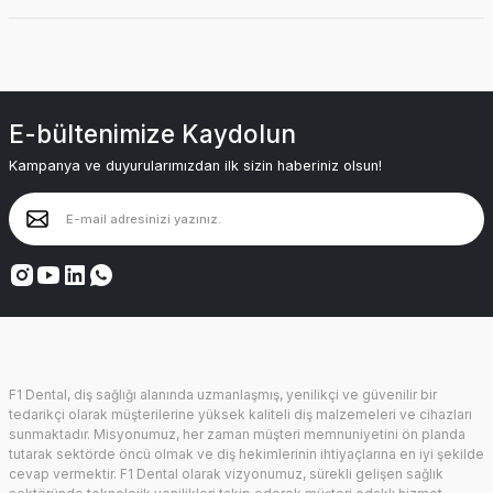
E-bültenimize Kaydolun
Kampanya ve duyurularımızdan ilk sizin haberiniz olsun!
F1 Dental, diş sağlığı alanında uzmanlaşmış, yenilikçi ve güvenilir bir
tedarikçi olarak müşterilerine yüksek kaliteli diş malzemeleri ve cihazları
sunmaktadır. Misyonumuz, her zaman müşteri memnuniyetini ön planda
tutarak sektörde öncü olmak ve diş hekimlerinin ihtiyaçlarına en iyi şekilde
cevap vermektir. F1 Dental olarak vizyonumuz, sürekli gelişen sağlık