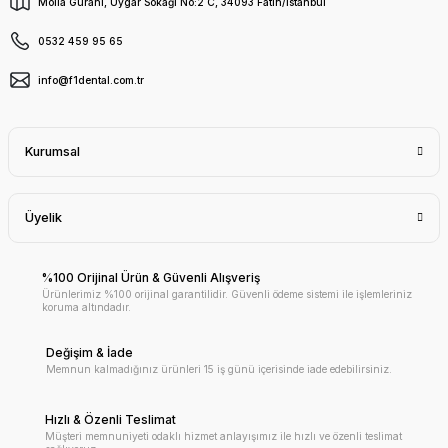
Molla Gürani, Uygar Sokağı No:2 C, 34093 Fatih/İstanbul
0532 459 95 65
info@f1dental.com.tr
Kurumsal
Üyelik
%100 Orijinal Ürün & Güvenli Alışveriş
Ürünlerimiz %100 orijinal garantilidir. Güvenli ödeme sistemi ile işlemleriniz
koruma altındadır.
Değişim & İade
Memnun kalmadığınız ürünleri 15 iş günü içerisinde iade edebilirsiniz.
Hızlı & Özenli Teslimat
Müşteri memnuniyeti odaklı hizmet anlayışımız ile hızlı ve özenli teslimat