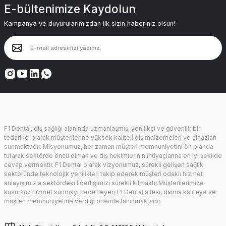
E-bültenimize Kaydolun
Kampanya ve duyurularımızdan ilk sizin haberiniz olsun!
F1 Dental, diş sağlığı alanında uzmanlaşmış, yenilikçi ve güvenilir bir
tedarikçi olarak müşterilerine yüksek kaliteli diş malzemeleri ve cihazları
sunmaktadır. Misyonumuz, her zaman müşteri memnuniyetini ön planda
tutarak sektörde öncü olmak ve diş hekimlerinin ihtiyaçlarına en iyi şekilde
cevap vermektir. F1 Dental olarak vizyonumuz, sürekli gelişen sağlık
sektöründe teknolojik yenilikleri takip ederek müşteri odaklı hizmet
anlayışımızla sektördeki liderliğimizi sürekli kılmaktır.Müşterilerimize
kusursuz hizmet sunmayı hedefleyen F1 Dental ailesi, daima kaliteye ve
müşteri memnuniyetine verdiği önemle tanınmaktadır.