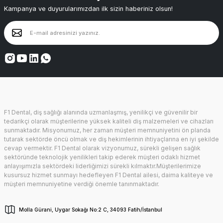
Kampanya ve duyurularımızdan ilk sizin haberiniz olsun!
F1 Dental, diş sağlığı alanında uzmanlaşmış, yenilikçi ve güvenilir bir
tedarikçi olarak müşterilerine yüksek kaliteli diş malzemeleri ve cihazları
sunmaktadır. Misyonumuz, her zaman müşteri memnuniyetini ön planda
tutarak sektörde öncü olmak ve diş hekimlerinin ihtiyaçlarına en iyi şekilde
cevap vermektir. F1 Dental olarak vizyonumuz, sürekli gelişen sağlık
sektöründe teknolojik yenilikleri takip ederek müşteri odaklı hizmet
anlayışımızla sektördeki liderliğimizi sürekli kılmaktır.Müşterilerimize
kusursuz hizmet sunmayı hedefleyen F1 Dental ailesi, daima kaliteye ve
müşteri memnuniyetine verdiği önemle tanınmaktadır.
Molla Gürani, Uygar Sokağı No:2 C, 34093 Fatih/İstanbul