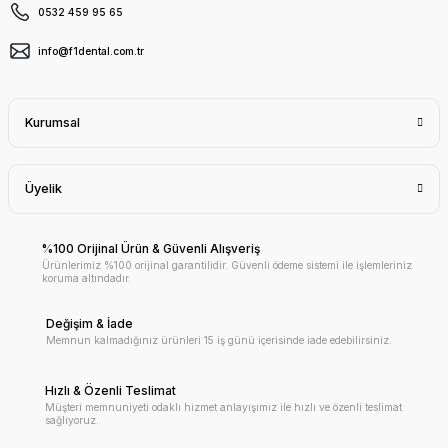
0532 459 95 65
info@f1dental.com.tr
Kurumsal
Üyelik
%100 Orijinal Ürün & Güvenli Alışveriş
Ürünlerimiz %100 orijinal garantilidir. Güvenli ödeme sistemi ile işlemleriniz
koruma altındadır.
Değişim & İade
Memnun kalmadığınız ürünleri 15 iş günü içerisinde iade edebilirsiniz.
Hızlı & Özenli Teslimat
Müşteri memnuniyeti odaklı hizmet anlayışımız ile hızlı ve özenli teslimat
sağlıyoruz.