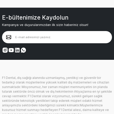
E-bültenimize Kaydolun
Kampanya ve duyurularımızdan ilk sizin haberiniz olsun!
F1 Dental, diş sağlığı alanında uzmanlaşmış, yenilikçi ve güvenilir bir
tedarikçi olarak müşterilerine yüksek kaliteli diş malzemeleri ve cihazları
sunmaktadır. Misyonumuz, her zaman müşteri memnuniyetini ön planda
tutarak sektörde öncü olmak ve diş hekimlerinin ihtiyaçlarına en iyi şekilde
cevap vermektir. F1 Dental olarak vizyonumuz, sürekli gelişen sağlık
sektöründe teknolojik yenilikleri takip ederek müşteri odaklı hizmet
anlayışımızla sektördeki liderliğimizi sürekli kılmaktır.Müşterilerimize
kusursuz hizmet sunmayı hedefleyen F1 Dental ailesi, daima kaliteye ve