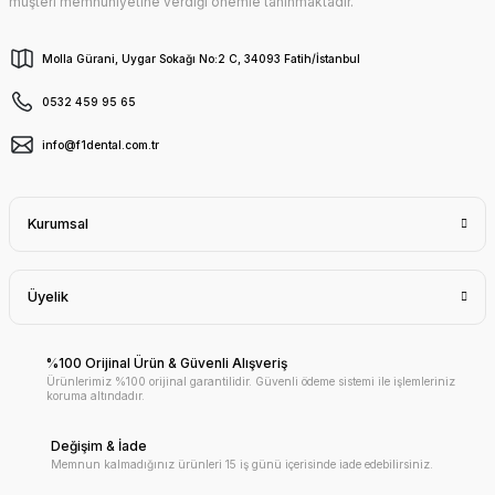
müşteri memnuniyetine verdiği önemle tanınmaktadır.
Molla Gürani, Uygar Sokağı No:2 C, 34093 Fatih/İstanbul
0532 459 95 65
info@f1dental.com.tr
Kurumsal
Üyelik
%100 Orijinal Ürün & Güvenli Alışveriş
Ürünlerimiz %100 orijinal garantilidir. Güvenli ödeme sistemi ile işlemleriniz
koruma altındadır.
Değişim & İade
Memnun kalmadığınız ürünleri 15 iş günü içerisinde iade edebilirsiniz.