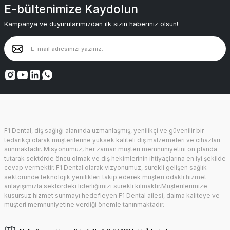
E-bültenimize Kaydolun
Kampanya ve duyurularımızdan ilk sizin haberiniz olsun!
F1 Dental, diş sağlığı alanında uzmanlaşmış, yenilikçi ve güvenilir bir
tedarikçi olarak müşterilerine yüksek kaliteli diş malzemeleri ve cihazları
sunmaktadır. Misyonumuz, her zaman müşteri memnuniyetini ön planda
tutarak sektörde öncü olmak ve diş hekimlerinin ihtiyaçlarına en iyi şekilde
cevap vermektir. F1 Dental olarak vizyonumuz, sürekli gelişen sağlık
sektöründe teknolojik yenilikleri takip ederek müşteri odaklı hizmet
anlayışımızla sektördeki liderliğimizi sürekli kılmaktır.Müşterilerimize
kusursuz hizmet sunmayı hedefleyen F1 Dental ailesi, daima kaliteye ve
müşteri memnuniyetine verdiği önemle tanınmaktadır.