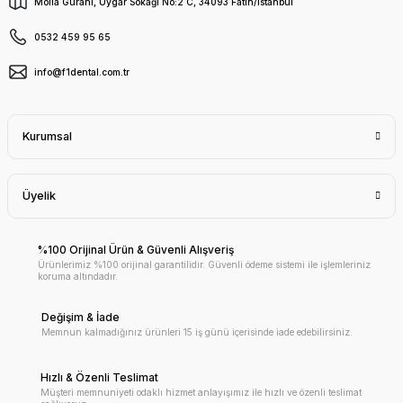
Molla Gürani, Uygar Sokağı No:2 C, 34093 Fatih/İstanbul
0532 459 95 65
info@f1dental.com.tr
Kurumsal
Üyelik
%100 Orijinal Ürün & Güvenli Alışveriş
Ürünlerimiz %100 orijinal garantilidir. Güvenli ödeme sistemi ile işlemleriniz
koruma altındadır.
Değişim & İade
Memnun kalmadığınız ürünleri 15 iş günü içerisinde iade edebilirsiniz.
Hızlı & Özenli Teslimat
Müşteri memnuniyeti odaklı hizmet anlayışımız ile hızlı ve özenli teslimat