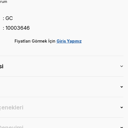
orum
GC
10003646
Fiyatları Görmek İçin
Giriş Yapınız
si
çenekleri
 Deneyimi