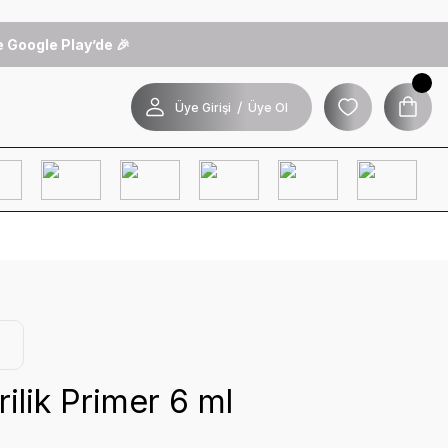
 Google Play’de 🎉
/
Üye Girişi
Üye Ol
ilik Primer 6 ml