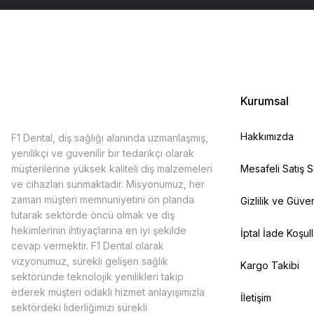
Kurumsal
Hakkımızda
F1 Dental, diş sağlığı alanında uzmanlaşmış,
yenilikçi ve güvenilir bir tedarikçi olarak
müşterilerine yüksek kaliteli diş malzemeleri
Mesafeli Satış 
ve cihazları sunmaktadır. Misyonumuz, her
zaman müşteri memnuniyetini ön planda
Gizlilik ve Güven
tutarak sektörde öncü olmak ve diş
hekimlerinin ihtiyaçlarına en iyi şekilde
İptal İade Koşull
cevap vermektir. F1 Dental olarak
vizyonumuz, sürekli gelişen sağlık
Kargo Takibi
sektöründe teknolojik yenilikleri takip
ederek müşteri odaklı hizmet anlayışımızla
İletişim
sektördeki liderliğimizi sürekli