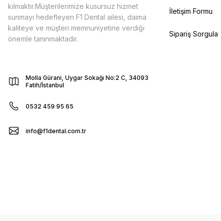
kılmaktır.Müşterilerimize kusursuz hizmet
İletişim Formu
sunmayı hedefleyen F1 Dental ailesi, daima
kaliteye ve müşteri memnuniyetine verdiği
Sipariş Sorgula
önemle tanınmaktadır.
Molla Gürani, Uygar Sokağı No:2 C, 34093
Fatih/İstanbul
0532 459 95 65
info@f1dental.com.tr