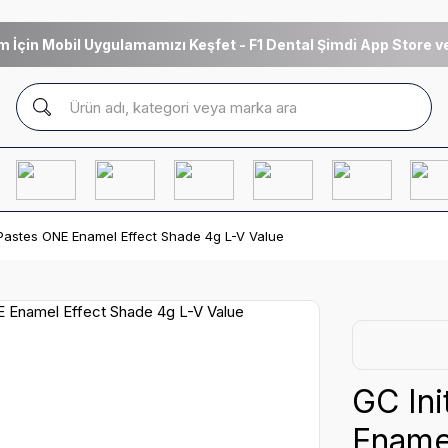
m İçin Mobil Uygulamamızı Keşfet - F1 Dental Şimdi App Store ve
e Pastes ONE Enamel Effect Shade 4g L-V Value
GC Ini
Enamel