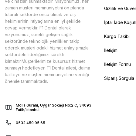
ve cihazları sunmaktadır. Misyonumuz, her
zaman müşteri memnuniyetini ön planda
Gizlilik ve Güven
tutarak sektörde öncü olmak ve diş
hekimlerinin ihtiyaçlarına en iyi şekilde
İptal İade Koşull
cevap vermektir. F1 Dental olarak
vizyonumuz, sürekli gelişen sağlık
Kargo Takibi
sektöründe teknolojik yenilikleri takip
ederek müşteri odaklı hizmet anlayışımızla
İletişim
sektördeki liderliğimizi sürekli
kılmaktır.Müşterilerimize kusursuz hizmet
İletişim Formu
sunmayı hedefleyen F1 Dental ailesi, daima
kaliteye ve müşteri memnuniyetine verdiği
Sipariş Sorgula
önemle tanınmaktadır.
Molla Gürani, Uygar Sokağı No:2 C, 34093
Fatih/İstanbul
0532 459 95 65