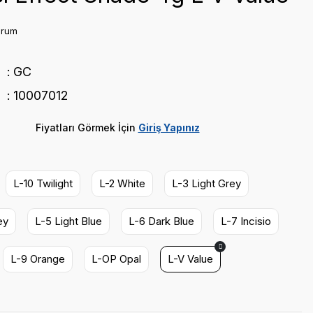
orum
GC
10007012
Fiyatları Görmek İçin
Giriş Yapınız
L-10 Twilight
L-2 White
L-3 Light Grey
ey
L-5 Light Blue
L-6 Dark Blue
L-7 Incisio
L-9 Orange
L-OP Opal
L-V Value