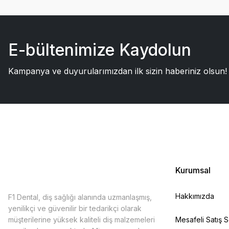
E-bültenimize Kaydolun
Kampanya ve duyurularımızdan ilk sizin haberiniz olsun!
Kurumsal
Hakkımızda
F1 Dental, diş sağlığı alanında uzmanlaşmış,
yenilikçi ve güvenilir bir tedarikçi olarak
müşterilerine yüksek kaliteli diş malzemeleri
Mesafeli Satış 