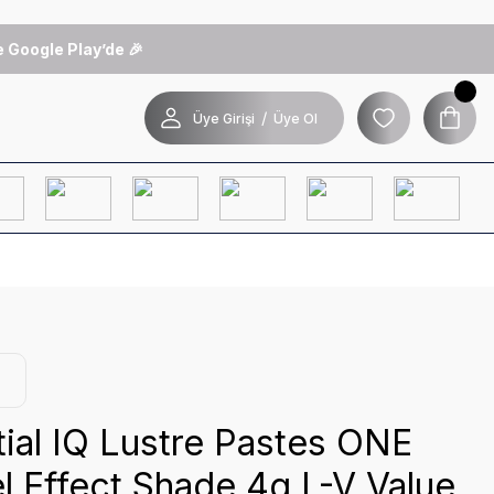
 Google Play’de 🎉
/
Üye Girişi
Üye Ol
tial IQ Lustre Pastes ONE
 Effect Shade 4g L-V Value