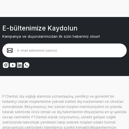
E-bültenimize Kaydolun
Kampanya ve duyurularımızdan ilk sizin haberiniz olsun!
F1 Dental, diş sağlığı alanında uzmanlaşmış, yenilikçi ve güvenilir bir
tedarikçi olarak müşterilerine yüksek kaliteli diş malzemeleri ve cihazları
sunmaktadır. Misyonumuz, her zaman müşteri memnuniyetini ön planda
tutarak sektörde öncü olmak ve diş hekimlerinin ihtiyaçlarına en iyi şekilde
cevap vermektir. F1 Dental olarak vizyonumuz, sürekli gelişen sağlık
sektöründe teknolojik yenilikleri takip ederek müşteri odaklı hizmet
anlayışımızla sektördeki liderliğimizi sürekli kılmaktır.Müşterilerimize