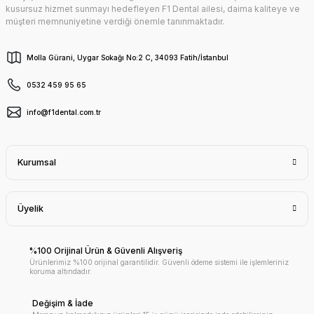
kusursuz hizmet sunmayı hedefleyen F1 Dental ailesi, daima kaliteye ve
müşteri memnuniyetine verdiği önemle tanınmaktadır.
Molla Gürani, Uygar Sokağı No:2 C, 34093 Fatih/İstanbul
0532 459 95 65
info@f1dental.com.tr
Kurumsal
Üyelik
%100 Orijinal Ürün & Güvenli Alışveriş
Ürünlerimiz %100 orijinal garantilidir. Güvenli ödeme sistemi ile işlemleriniz
koruma altındadır.
Değişim & İade